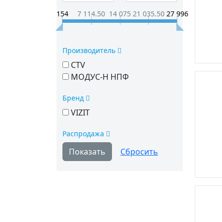
154
7 114.50
14 075
21 035.50
27 996
Производитель
CTV
МОДУС-Н НПФ
Бренд
VIZIT
Распродажа