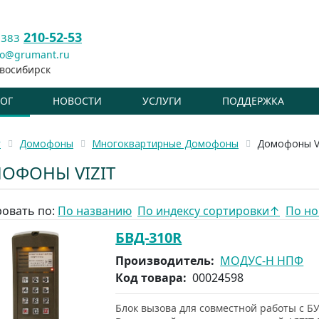
210-52-53
 383
fo@grumant.ru
восибирск
ЛОГ
НОВОСТИ
УСЛУГИ
ПОДДЕРЖКА
г
Домофоны
Многоквартирные Домофоны
Домофоны V
ОФОНЫ VIZIT
овать по:
По названию
По индексу сортировки
↑
По но
БВД-310R
Производитель:
МОДУС-Н НПФ
Код товара:
00024598
Блок вызова для совместной работы с БУ