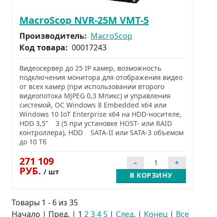
MacroScop NVR-25M VMT-5
Производитель:
MacroScop
Код товара:
00017243
Видеосервер до 25 IP камер, возможность
подключения монитора для отображения видео
от всех камер (при использовании второго
видеопотока MJPEG 0,3 Мпикс) и управления
системой, ОС Windows 8 Embedded x64 или
Windows 10 IoT Enterprise x64 на HDD-носителе,
HDD 3,5” 3 (5 при установке HOST- или RAID
контроллера), HDD SATA-II или SATA-3 объемом
до 10 Тб
271 109
РУБ.
/ шт
В КОРЗИНУ
Товары 1 - 6 из 35
Начало | Пред. |
1
2
3
4
5
|
След.
|
Конец
|
Все