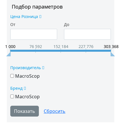
Подбор параметров
Цена Розница
От
До
1 000
76 592
152 184
227 776
303 368
Производитель
MacroScop
Бренд
MacroScop