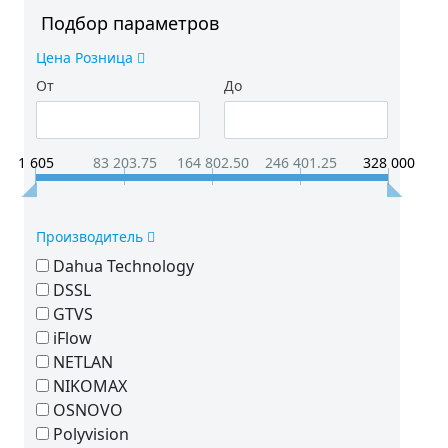
Подбор параметров
Цена Розница
От
До
1 605
83 203.75
164 802.50
246 401.25
328 000
Производитель
Dahua Technology
DSSL
GTVS
iFlow
NETLAN
NIKOMAX
OSNOVO
Polyvision