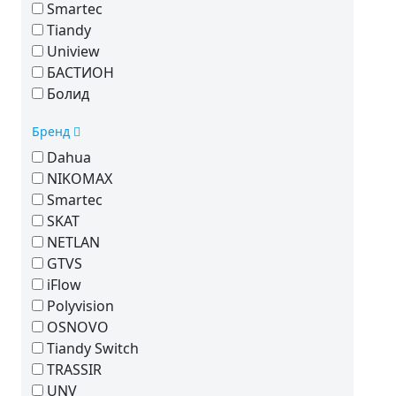
Smartec
Tiandy
Uniview
БАСТИОН
Болид
Бренд
Dahua
NIKOMAX
Smartec
SKAT
NETLAN
GTVS
iFlow
Polyvision
OSNOVO
Tiandy Switch
TRASSIR
UNV