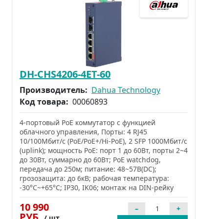
DH-CHS4206-4ET-60
Производитель:
Dahua Technology
Код товара:
00060893
4-портовый PoE коммутатор с функцией
облачного управления, Порты: 4 RJ45
10/100Мбит/с (PoE/PoE+/Hi-PoE), 2 SFP 1000Мбит/с
(uplink); мощность PoE: порт 1 до 60Вт, порты 2~4
до 30Вт, суммарно до 60Вт; PoE watchdog,
передача до 250м; питание: 48~57В(DC);
грозозащита: до 6кВ; рабочая температура:
-30°С~+65°С; IP30, IK06; монтаж на DIN-рейку
10 990
РУБ.
/ шт