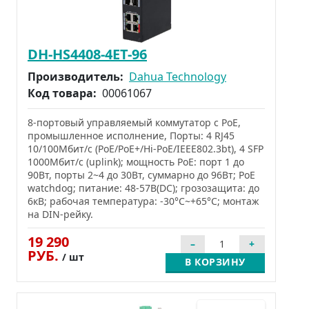
DH-HS4408-4ET-96
Производитель:
Dahua Technology
Код товара:
00061067
8-портовый управляемый коммутатор с PoE,
промышленное исполнение, Порты: 4 RJ45
10/100Мбит/с (PoE/PoE+/Hi-PoE/IEEE802.3bt), 4 SFP
1000Мбит/с (uplink); мощность PoE: порт 1 до
90Вт, порты 2~4 до 30Вт, суммарно до 96Вт; PoE
watchdog; питание: 48-57В(DC); грозозащита: до
6кВ; рабочая температура: -30°С~+65°С; монтаж
на DIN-рейку.
19 290
РУБ.
/ шт
В КОРЗИНУ