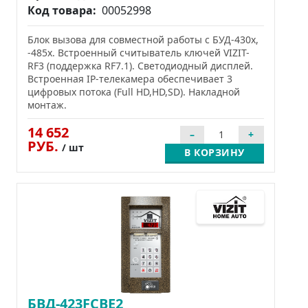
Код товара:
00052998
Блок вызова для совместной работы с БУД-430х,
-485х. Встроенный считыватель ключей VIZIT-
RF3 (поддержка RF7.1). Cветодиодный дисплей.
Встроенная IP-телекамера обеспечивает 3
цифровых потока (Full HD,HD,SD). Накладной
монтаж.
14 652
РУБ.
/ шт
В КОРЗИНУ
БВД-423FCBE2