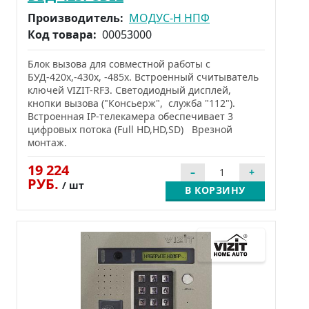
Производитель:
МОДУС-Н НПФ
Код товара:
00053000
Блок вызова для совместной работы с
БУД-420х,-430х, -485х. Встроенный считыватель
ключей VIZIT-RF3. Cветодиодный дисплей,
кнопки вызова ("Консьерж", служба "112").
Встроенная IP-телекамера обеспечивает 3
цифровых потока (Full HD,HD,SD) Врезной
монтаж.
19 224
РУБ.
/ шт
В КОРЗИНУ