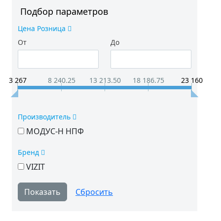
Подбор параметров
Цена Розница
От
До
3 267
8 240.25
13 213.50
18 186.75
23 160
Производитель
МОДУС-Н НПФ
Бренд
VIZIT