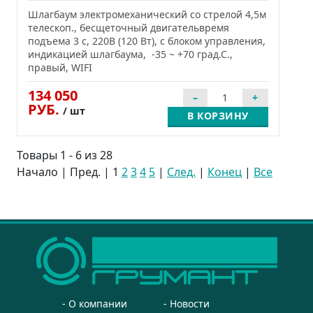
Шлагбаум электромеханический со стрелой 4,5м
телескоп., бесщеточный двигательвремя
подъема 3 c, 220В (120 Вт), с блоком управления,
индикацией шлагбаума, -35 ~ +70 град.С.,
правый, WIFI
134 050
РУБ.
/ шт
В КОРЗИНУ
Товары 1 - 6 из 28
Начало | Пред. |
1
2
3
4
5
|
След.
|
Конец
|
Все
О компании
Новости