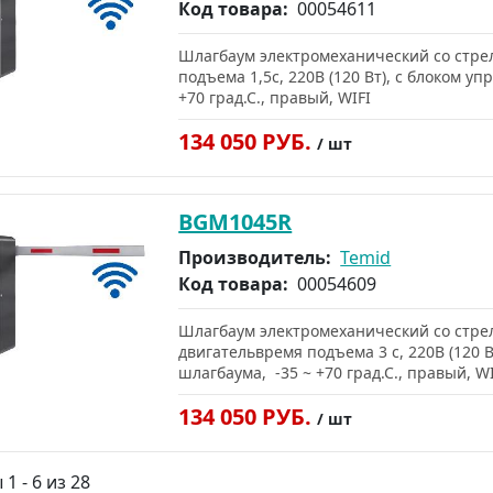
Код товара:
00054611
Шлагбаум электромеханический со стре
подъема 1,5c, 220В (120 Вт), с блоком у
+70 град.С., правый, WIFI
134 050 РУБ.
/ шт
BGM1045R
Производитель:
Temid
Код товара:
00054609
Шлагбаум электромеханический со стрел
двигательвремя подъема 3 c, 220В (120 
шлагбаума, -35 ~ +70 град.С., правый, WI
134 050 РУБ.
/ шт
1 - 6 из 28