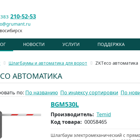
210-52-53
 383
fo@grumant.ru
восибирск
ЛОГ
НОВОСТИ
УСЛУГИ
ПОДДЕРЖКА
г
Шлагбаумы и автоматика для ворот
ZKTeco автоматика
ECO АВТОМАТИКА
овать по:
По названию
По индексу сортировки
По нов
BGM530L
Производитель:
Temid
Код товара:
00058465
Шлагбаум электромеханический с прямо