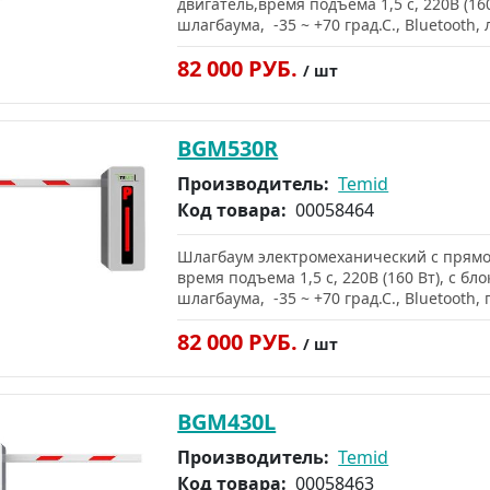
двигатель,время подъема 1,5 c, 220В (16
шлагбаума, -35 ~ +70 град.С., Bluetooth,
82 000 РУБ.
/ шт
BGM530R
Производитель:
Temid
Код товара:
00058464
Шлагбаум электромеханический с прямой
время подъема 1,5 c, 220В (160 Вт), с б
шлагбаума, -35 ~ +70 град.С., Bluetooth,
82 000 РУБ.
/ шт
BGM430L
Производитель:
Temid
Код товара:
00058463