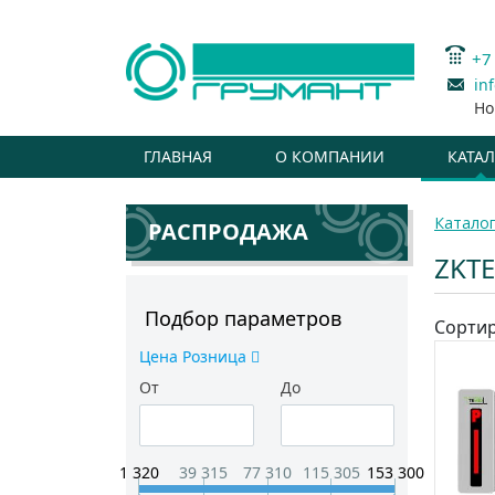
+7
in
Но
ГЛАВНАЯ
О КОМПАНИИ
КАТА
Катало
РАСПРОДАЖА
ZKT
Подбор параметров
Сортир
Цена Розница
От
До
1 320
39 315
77 310
115 305
153 300