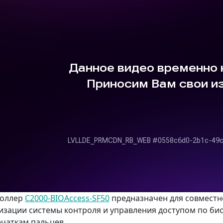
роллер
С2000-BIOAccess-SF50
предназначен для совместн
изации системы контроля и управления доступом по б
ечаткам пальцев.