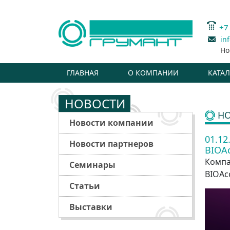
+7
in
Но
ГЛАВНАЯ
О КОМПАНИИ
КАТА
НОВОСТИ
НО
Новости компании
01.12
Новости партнеров
BIOAc
Компа
Семинары
BIOAc
Статьи
Выставки