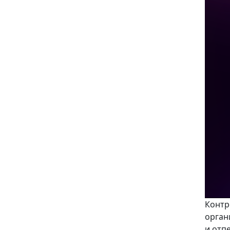
Конт
орган
и отп