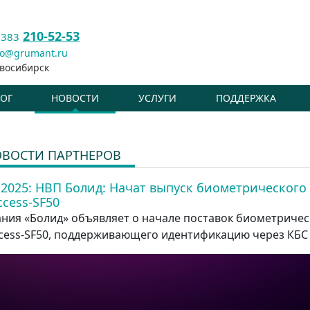
210-52-53
 383
fo@grumant.ru
восибирск
ЛОГ
НОВОСТИ
УСЛУГИ
ПОДДЕРЖКА
ВОСТИ ПАРТНЕРОВ
.2025:
НВП Болид: Начат выпуск биометрического 
cess-SF50
ния «Болид» объявляет о начале поставок биометрическ
cess-SF50, поддерживающего идентификацию через КБС в