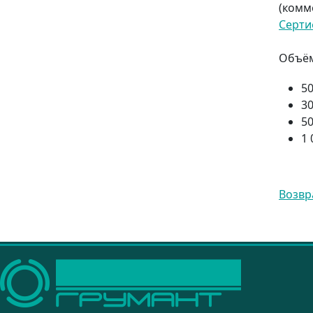
(комм
Серти
Объём
5
3
50
1 
Возвр