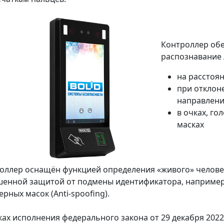
Контроллер обе
распознавание 
на расстоян
при отклон
направлен
в очках, го
масках
оллер оснащён функцией определения «живого» человека 
енной защитой от подмены идентификатора, например
рных масок (Anti-spoofing).
ках исполнения федерального закона от 29 декабря 2022