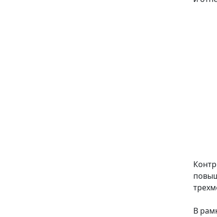
Контр
повыш
трехме
В рам