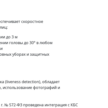
спечивает скоростное
лиц:
ии до 3 м
ении головы до 30° в любом
ии
ловных уборах и защитных
(liveness detection), обладает
, использование фотографий и
 г. № 572-ФЗ проведена интеграция с КБС