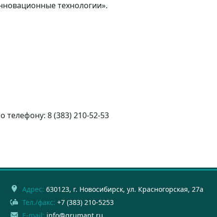
нновационные технологии».
телефону: 8 (383) 210-52-53
Адрес:
630123
, г.
Новосибирск
,
ул. Красногорская, 27а
Тел./факс:
+7 (383) 210-5253
E-mail:
info@grumant.ru