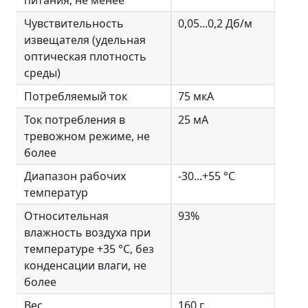
питания, не менее
Чувствительность
0,05...0,2 Дб/м
извещателя (удельная
оптическая плотность
среды)
Потребляемый ток
75 мкА
Ток потребления в
25 мА
тревожном режиме, не
более
Диапазон рабочих
-30...+55 °С
температур
Относительная
93%
влажность воздуха при
температуре +35 °С, без
конденсации влаги, не
более
Вес
160 г