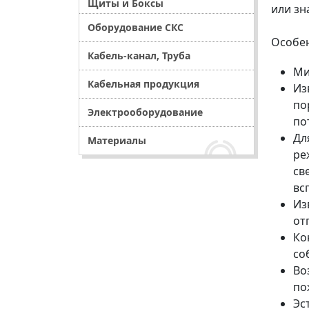
Щиты и Боксы
или зн
Оборудование СКС
Особе
Кабель-канал, Труба
Ми
Кабельная продукция
Из
по
Электрооборудование
по
Дл
Материалы
ре
св
вс
Из
от
Ко
со
Во
по
Эс