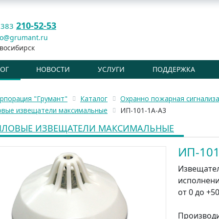
210-52-53
 383
fo@grumant.ru
восибирск
ЛОГ
НОВОСТИ
УСЛУГИ
ПОДДЕРЖКА
рпорация "Грумант"
Каталог
Охранно пожарная сигнализ
овые извещатели максимальные
ИП-101-1А-А3
ПЛОВЫЕ ИЗВЕЩАТЕЛИ МАКСИМАЛЬНЫЕ
ИП-101
Извещател
исполнение
от 0 до +5
Производ