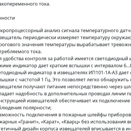
акопеременного тока.
нности
кропроцессорный анализ сигнала температурного датч
вещатель периодически измеряет температуру окружа
рогового значения температуры вырабатывает тревожн
требляемого тока.
я удобства контроля за работой имеется светодиодный 
жиме индикатор дает краткие вспышки с интервалом 6...
етодиодный индикатор в извещателях ИП101-1А-А3 дает
пышки с частотой 1 Гц. Это позволяет легко обнаружит
вещатели получают питание непосредственно через шл
падает надобность в дополнительных проводах линии п
нструкцией извещателей обеспечивает их подключение 
блюдения полярности;
зможность подключения в пожарные шлейфы приборов
жарных «Гранит», «Карат», «Кварц» без использования 
тетичный дизайн корпуса извещателей вписывается в 