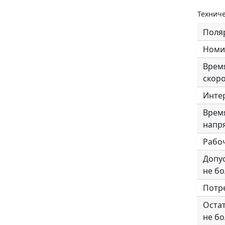
Техниче
Поля
Номи
Врем
скоро
Инте
Врем
напр
Рабо
Допу
не бо
Потр
Оста
не бо