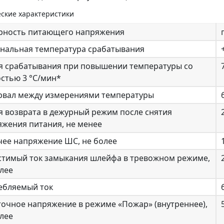
ские характеристики
рность питающего напряжения
нальная температура срабатывания
я срабатывания при повышении температуры со
стью 3 °С/мин*
рвал между измерениями температуры
6
я возврата в дежурный режим после снятия
яжения питания, не менее
чее напряжение ШС, не более
стимый ток замыкания шлейфа в тревожном режиме,
лее
ебляемый ток
точное напряжение в режиме «Пожар» (внутреннее),
лее