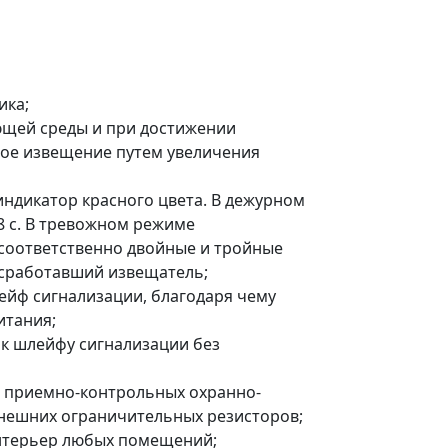
ика;
ющей среды и при достижении
ое извещение путем увеличения
индикатор красного цвета. В дежурном
8 с. В тревожном режиме
 соответственно двойные и тройные
ь сработавший извещатель;
ейф сигнализации, благодаря чему
итания;
к шлейфу сигнализации без
 приемно-контрольных охранно-
внешних ограничительных резисторов;
интерьер любых помещений;