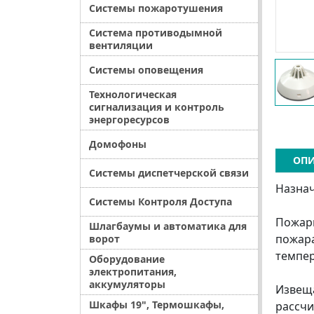
Системы пожаротушения
Система противодымной
вентиляции
Системы оповещения
Технологическая
сигнализация и контроль
энергоресурсов
Домофоны
ОПИ
Системы диспетчерской связи
Назна
Системы Контроля Доступа
Пожарн
Шлагбаумы и автоматика для
пожара
ворот
темпер
Оборудование
электропитания,
аккумуляторы
Извеща
Шкафы 19", Термошкафы,
рассчи