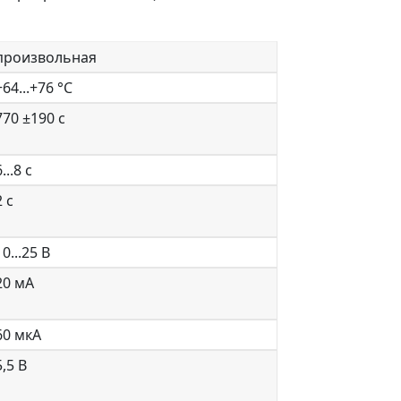
произвольная
+64...+76 °С
770 ±190 с
...8 с
2 с
10...25 В
20 мА
60 мкА
5,5 В