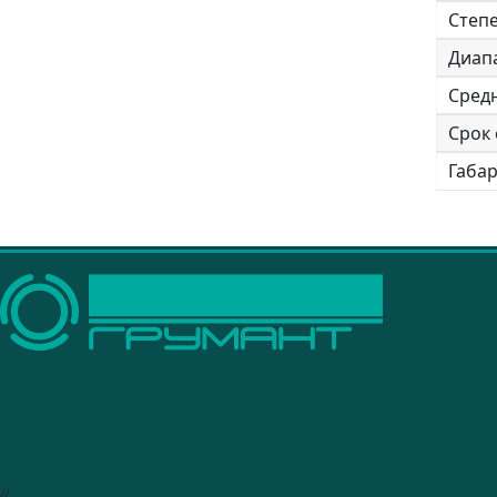
Степ
Диап
Средн
Срок 
Габар
//