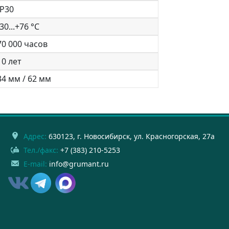
IP30
-30...+76 °С
70 000 часов
10 лет
34 мм / 62 мм
Адрес:
630123
, г.
Новосибирск
,
ул. Красногорская, 27а
Тел./факс:
+7 (383) 210-5253
E-mail:
info@grumant.ru