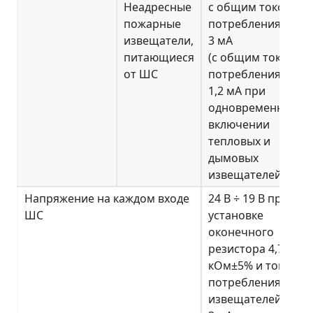
Неадресные
с общим током
пожарные
потребления до
извещатели,
3 мА
питающиеся
(с общим током
от ШС
потребления до
1,2 мА при
одновременном
включении
тепловых и
дымовых
извещателей)
Напряжение на каждом входе
24 В ÷ 19 В при
ШС
установке
оконечного
резистора 4,7
кОм±5% и токе
потребления
извещателей 0 ÷