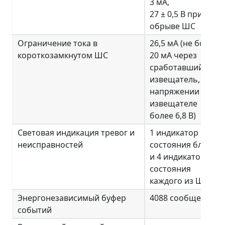
3 мА,
27 ± 0,5 В при
обрыве ШС
Ограничение тока в
26,5 мА (не более
короткозамкнутом ШС
20 мА через
сработавший
извещатель, при
напряжении на
извещателе
более 6,8 В)
Световая индикация тревог и
1 индикатор
неисправностей
состояния блока
и 4 индикатора
состояния
каждого из ШС
Энергонезависимый буфер
4088 сообщений
событий