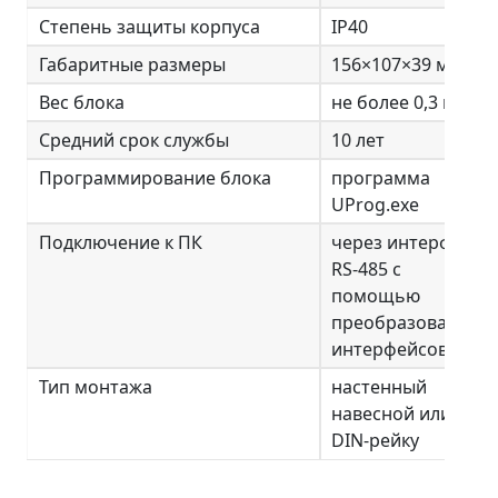
Степень защиты корпуса
IР40
Габаритные размеры
156×107×39 мм
Вес блока
не более 0,3 кг
Средний срок службы
10 лет
Программирование блока
программа
UProg.exe
Подключение к ПК
через интерфейс
RS-485 с
помощью
преобразователя
интерфейсов
Тип монтажа
настенный
навесной или на
DIN-рейку