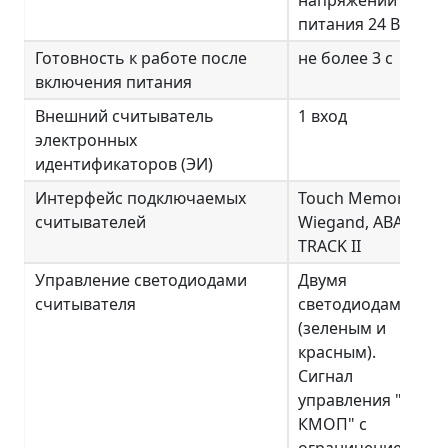
питания 24 В
Готовность к работе после
не более 3 с
включения питания
Внешний считыватель
1 вход
электронных
идентификаторов (ЭИ)
Интерфейс подключаемых
Touch Memory,
считывателей
Wiegand, ABA
TRACK II
Управление светодиодами
Двумя
считывателя
светодиодами
(зеленым и
красным).
Сигнал
управления "+5В
КМОП" с
ограничением