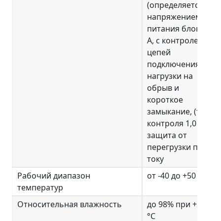
(определяется
напряжением
питания блока), 1
А, с контролем
цепей
подключения
нагрузки на
обрыв и
короткое
замыкание, (ток
контроля 1,0 мА),
защита от
перегрузки по
току
Рабочий диапазон
от -40 до +50 °C
температур
Относительная влажность
до 98% при +25
°C