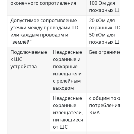
оконечного сопротивления
100 Ом для
пожарных ШС
Допустимое сопротивление
20 кОм для
утечки между проводами ШС
охранных ШС,
или каждым проводом и
50 кОм для
"землёй"
пожарных ШС
Подключаемые
Неадресные
Без ограничений
к ШС
охранные и
устройства
пожарные
извещатели
с релейным
выходом
Неадресные
с общим током
охранные
потребления до
извещатели,
3 мА
питающиеся
от ШС