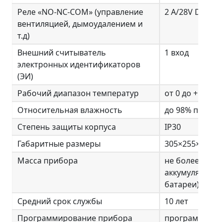
Реле «NO-NC-COM» (управление
2 А/28V DC
вентиляцией, дымоудалением и
т.д)
Внешний считыватель
1 вход
электронных идентификаторов
(ЭИ)
Рабочий диапазон температур
от 0 до +50 °C
Относительная влажность
до 98% при +25
Степень защиты корпуса
IР30
Габаритные размеры
305×255×95 м
Масса прибора
не более 6 кг (
аккумуляторн
батареи)
Средний срок службы
10 лет
Программирование прибора
программа UP