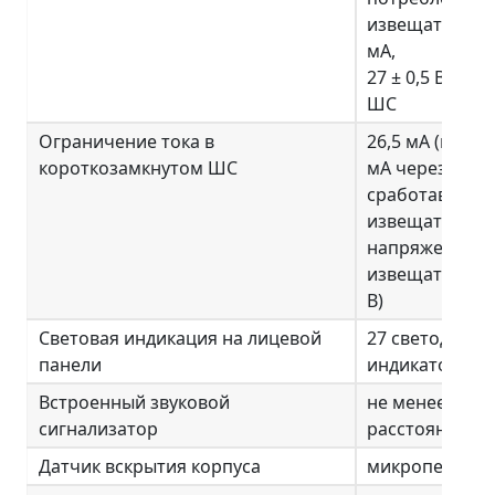
извещателей 0
мА,
27 ± 0,5 В при
ШС
Ограничение тока в
26,5 мА (не бо
короткозамкнутом ШС
мА через
сработавший
извещатель, 
напряжении н
извещателе бо
В)
Световая индикация на лицевой
27 светодиод
панели
индикаторов
Встроенный звуковой
не менее 50 д
сигнализатор
расстоянии 1 
Датчик вскрытия корпуса
микропереклю