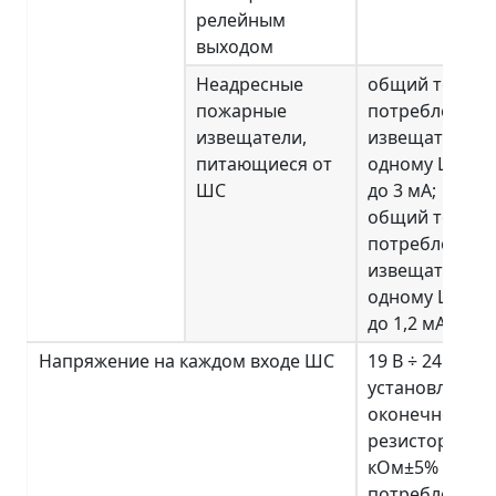
релейным
выходом
Неадресные
общий ток
пожарные
потребления
извещатели,
извещателей 
питающиеся от
одному ШС тип
ШС
до 3 мА;
общий ток
потребления
извещателей 
одному ШС тип
до 1,2 мА
Напряжение на каждом входе ШС
19 В ÷ 24 В при
установленно
оконечном
резисторе 4,7
кОм±5% и ток
потребления