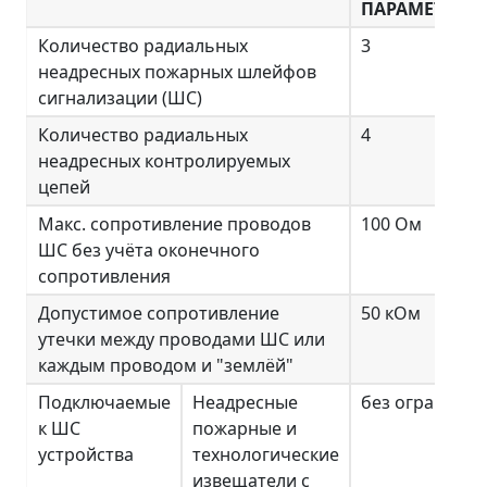
ПАРАМЕТРА
Количество радиальных
3
неадресных пожарных шлейфов
сигнализации (ШС)
Количество радиальных
4
неадресных контролируемых
цепей
Макс. сопротивление проводов
100 Ом
ШС без учёта оконечного
сопротивления
Допустимое сопротивление
50 кОм
утечки между проводами ШС или
каждым проводом и "землёй"
Подключаемые
Неадресные
без ограниче
к ШС
пожарные и
устройства
технологические
извещатели с