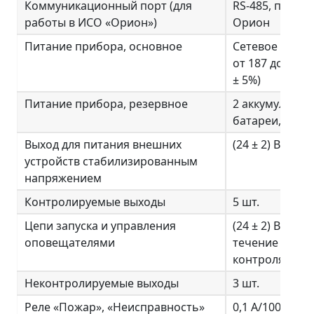
Коммуникационный порт (для
RS-485, прото
работы в ИСО «Орион»)
Орион
Питание прибора, основное
Сетевое напр
от 187 до 242 В
± 5%)
Питание прибора, резервное
2 аккумулятор
батареи, 12 В, 
Выход для питания внешних
(24 ± 2) В/200 
устройств стабилизированным
напряжением
Контролируемые выходы
5 шт.
Цепи запуска и управления
(24 ± 2) В/1 А (
оповещателями
течение 2 с), т
контроля 1,5 
Неконтролируемые выходы
3 шт.
Реле «Пожар», «Неисправность»
0,1 А/100 В