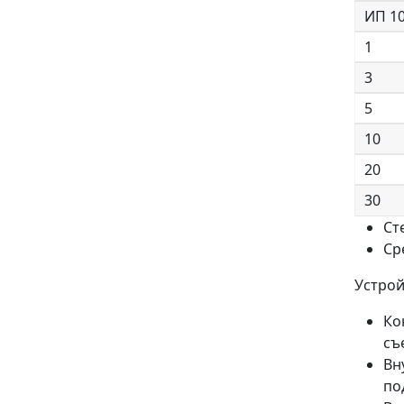
ИП 10
1
3
5
10
20
30
Ст
Ср
Устрой
Ко
съ
Вн
по