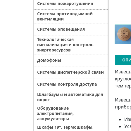
Системы пожаротушения
Система противодымной
вентиляции
Системы оповещения
Технологическая
сигнализация и контроль
энергоресурсов
ОПИ
Домофоны
Извеща
Системы диспетчерской связи
кругл
Системы Контроля Доступа
темпер
Шлагбаумы и автоматика для
Извеща
ворот
прибор
Оборудование
электропитания,
аккумуляторы
Из
Ус
Шкафы 19", Термошкафы,