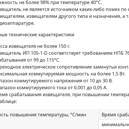
ажность не более 98% при температуре 40°С.
вещатель не является источником каких-либо помех п
вещателям, извещателям другого типа и назначения, а 
диоаппаратуре.
ые технические характеристики
сса извещателя не более 150 г.
вещатель ИП 105-1-D соответствует требованиям НПБ 76-
абатывания от 99 до 115°С.
реходное электрическое сопротивление замкнутых конта
ксимальная коммутируемая мощность на более 1,5 Вт.
пазон коммутируемого напряжения от 10 до 30 В.
апазон коммутируемого тока от 0,001 до 0,05 А.
емя срабатывания извещателя, при повышении температ
таблице:
ость повышения температуры, °С/мин
Время сраб
минимальн