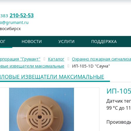
210-52-53
 383
fo@grumant.ru
восибирск
ЛОГ
НОВОСТИ
УСЛУГИ
ПОДДЕРЖКА
рпорация "Грумант"
Каталог
Охранно пожарная сигнализ
овые извещатели максимальные
ИП-105-1D "Сауна"
ПЛОВЫЕ ИЗВЕЩАТЕЛИ МАКСИМАЛЬНЫЕ
ИП-105
Датчик те
99 °С до 11
Производ