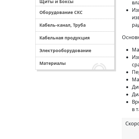
Щиты и Боксы
вл
Из
Оборудование СКС
из
ра
Кабель-канал, Труба
Основн
Кабельная продукция
Ма
Электрооборудование
Из
Материалы
ср
Пе
Ма
Ди
Ди
Вр
в 
Скор