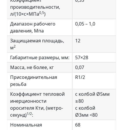
Коэффициент
0,35
производительности,
0,5
л/(10×с×МПа
)
Диапазон рабочего
0,05 – 1,0
давления, Мпа
Защищаемая площадь,
12
2
м
Габаритные размеры, мм:
57×28
Масса, не более, кг
0,07
Присоединительная
R1/2
резьба
Коэффициент тепловой
с колбой Ø5мм
инерционности
≥80
оросителя Кти, (метро-
с колбой
1/2
секунд)
:
Ø3мм <80
Номинальная
68