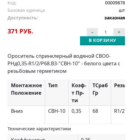
Код:
00009878
Базовая единица
шт
Доступность:
заказная
371 РУБ.
В КОРЗИНУ
Ороситель спринклерный водяной СВО0-
РНд0,35-R1/2/Р68.В3-"СВН-10" - белого цвета с
резьбовым герметиком
Монтажное
Тип
Коэф-
ТCраб
Резьба
Положение
т Пр-
Гр
ти
Вниз
СВН-10
0,35
68
R1/2
Технические характеристики