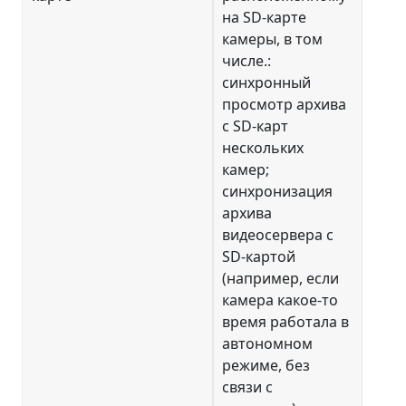
на SD-карте
камеры, в том
числе.:
синхронный
просмотр архива
с SD-карт
нескольких
камер;
синхронизация
архива
видеосервера с
SD-картой
(например, если
камера какое-то
время работала в
автономном
режиме, без
связи с