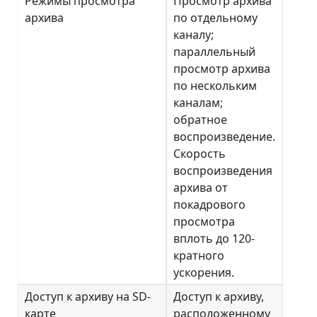
Режимы просмотра
Просмотр архива
архива
по отдельному
каналу;
параллельный
просмотр архива
по нескольким
каналам;
обратное
воспроизведение.
Скорость
воспроизведения
архива от
покадрового
просмотра
вплоть до 120-
кратного
ускорения.
Доступ к архиву на SD-
Доступ к архиву,
карте
расположенному