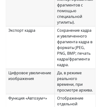
фрагментов с
помощью
специальной
утилиты).
Экспорт кадра
Сохранение кадра
и увеличенного
фрагмента кадра в
форматы JPEG,
PNG, BMP; печать
кадра/фрагмента
кадра.
Цифровое увеличение
Да, в режиме
изображения
реального
времени, при
просмотре архива.
Функция «Автозум+»
Отображение
отдельной