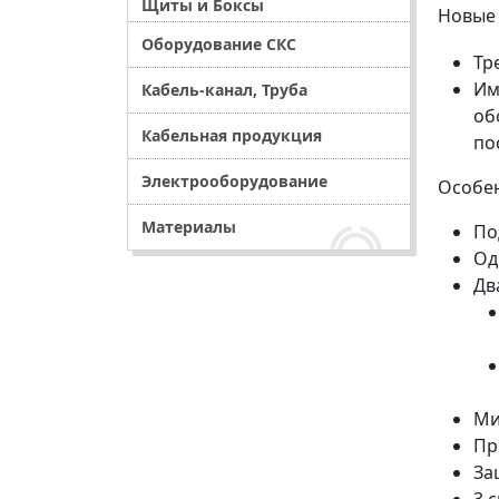
Щиты и Боксы
Новые 
Оборудование СКС
Тр
Им
Кабель-канал, Труба
об
Кабельная продукция
по
Электрооборудование
Особе
Материалы
По
Од
Дв
Ми
Пр
За