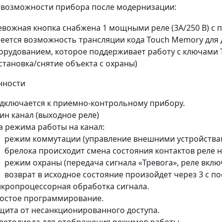
возможности прибора после модернизации:
евожная кнопка снабжена 1 мощными реле (3А/250 В) с 
еется возможность трансляции кода Touch Memory для
орудованием, которое поддерживает работу с ключами
становка/снятие объекта с охраны)
нности
дключается к приемно-контрольному прибору.
ин канал (выходное реле)
а режима работы на канал:
режим коммутации (управление внешними устройствам
брелока происходит смена состояния контактов реле 
режим охраны (передача сигнала «Тревога», реле вклю
возврат в исходное состояние произойдет через 3 с по
кропроцессорная обработка сигнала.
остое программирование.
щита от несанкционированного доступа.