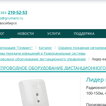
210-52-53
 383
fo@grumant.ru
восибирск
ЛОГ
НОВОСТИ
УСЛУГИ
ПОДДЕРЖКА
рпорация "Грумант"
Каталог
Охранно пожарная сигнализ
емы передачи извещений и Радиоканальные системы
роводное оборудование дистанционного управления
Лидер ва
СПРОВОДНОЕ ОБОРУДОВАНИЕ ДИСТАНЦИОННОГО
Лидер 
Радиокноп
100-150м, 
Производ