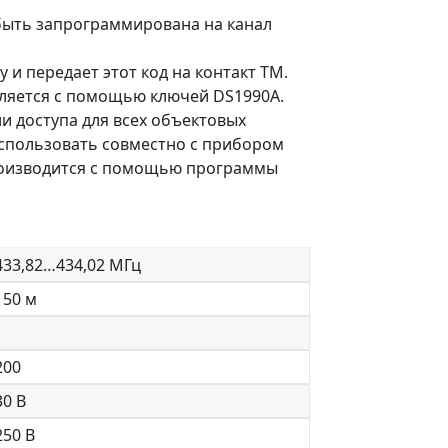
 быть запрограммирована на канал
 и передает этот код на контакт TM.
ляется с помощью ключей DS1990A.
и доступа для всех объектовых
использовать совместно с прибором
производится с помощью программы
433,82…434,02 МГц
150 м
1
200
30 В
250 В