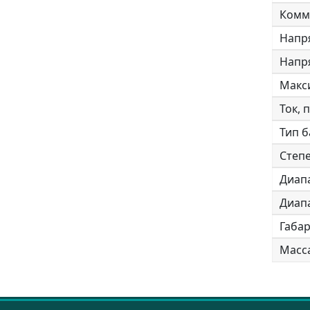
Комм
Напря
Напр
Макс
Ток,
Тип б
Cтеп
Диап
Диап
Габа
Масса