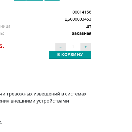
00014156
ЦБ000003453
иница
шт
ь:
заказная
Б.
В КОРЗИНУ
чи тревожных извещений в системах
ления внешними устройствами
.