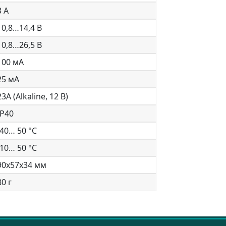
3 А
10,8…14,4 В
10,8…26,5 В
100 мА
25 мА
23А (Alkaline, 12 B)
IP40
-40… 50 °С
-10… 50 °С
90x57x34 мм
80 г