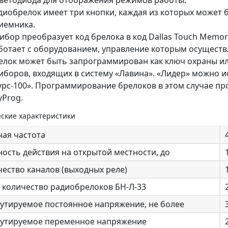
светодиода для отображения режимов работы.
диобрелок имеет три кнопки, каждая из которых может
иемника.
ибор преобразует код брелока в код Dallas Touch Memory
ботает с оборудованием, управление которым осуществ
елок может быть запрограммирован как ключ охраны ил
иборов, входящих в систему «Лавина». «Лидер» можно 
урс-100». Программирование брелоков в этом случае 
yProg.
ские характеристики
чая частота
ость действия на открытой местности, до
ество каналов (выходных реле)
 количество радиобрелоков БН-Л-33
утируемое постоянное напряжение, не более
утируемое переменное напряжение