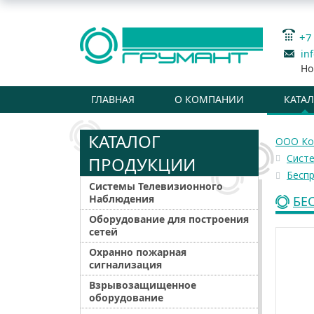
+7
in
Но
ГЛАВНАЯ
О КОМПАНИИ
КАТА
КАТАЛОГ
ООО Ко
Сист
ПРОДУКЦИИ
Бесп
Системы Телевизионного
Наблюдения
БЕ
Оборудование для построения
сетей
Охранно пожарная
сигнализация
Взрывозащищенное
оборудование