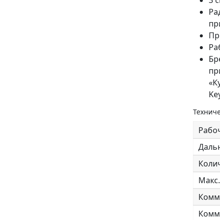
3 
Ра
пр
Пр
Ра
Бр
пр
«К
Ke
Техниче
Рабо
Дальн
Колич
Макс.
Комм
Комм