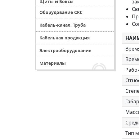
за
Щиты и Боксы
Св
Оборудование СКС
Пр
Со
Кабель-канал, Труба
Кабельная продукция
НАИМ
Врем
Электрооборудование
Врем
Материалы
Рабо
Отно
Степ
Габа
Масс
Сред
Тип 