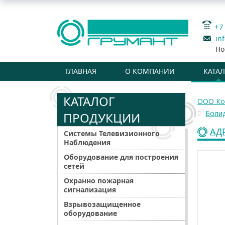
+7
in
Но
ГЛАВНАЯ
О КОМПАНИИ
КАТА
КАТАЛОГ
ООО Ко
Болид
ПРОДУКЦИИ
АД
Системы Телевизионного
Наблюдения
Оборудование для построения
сетей
Охранно пожарная
сигнализация
Взрывозащищенное
оборудование