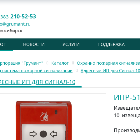
210-52-53
 383
fo@grumant.ru
восибирск
ЛОГ
НОВОСТИ
УСЛУГИ
ПОДДЕРЖКА
рпорация "Грумант"
Каталог
Охранно пожарная сигнализ
 система пожарной сигнализации
Адресные ИП для Сигнал-1
РЕСНЫЕ ИП ДЛЯ СИГНАЛ-10
ИПР-5
Извещател
10 извеща
Производ