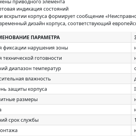
мены приводного элемента
етовая индикация состояний
и вскрытии корпуса формирует сообщение «Неисправн
временный дизайн корпуса, соответствующий европейс
ЕНОВАНИЕ ПАРАМЕТРА
я фиксации нарушения зоны
я технической готовности
чий диапазон температур
сительная влажность
ень защиты корпуса
ритные размеры
а
ний срок службы
монтажа