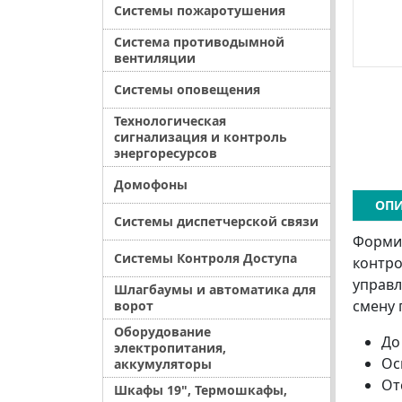
Системы пожаротушения
Система противодымной
вентиляции
Системы оповещения
Технологическая
сигнализация и контроль
энергоресурсов
Домофоны
ОПИ
Системы диспетчерской связи
Формир
Системы Контроля Доступа
контро
управл
Шлагбаумы и автоматика для
смену 
ворот
Оборудование
До
электропитания,
Ос
аккумуляторы
От
Шкафы 19", Термошкафы,