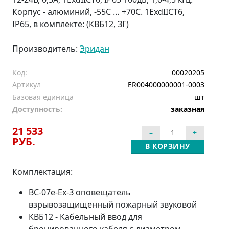
Корпус - алюминий, -55С … +70С. 1ЕхdIIСT6,
IP65, в комплекте: (КВБ12, ЗГ)
Производитель:
Эридан
Код:
00020205
Артикул
ER004000000001-0003
Базовая единица
шт
Доступность:
заказная
21 533
РУБ.
В КОРЗИНУ
Комплектация:
ВС-07е-Ех-З оповещатель
взрывозащищенный пожарный звуковой
КВБ12 - Кабельный ввод для
бронированного кабеля с диаметром