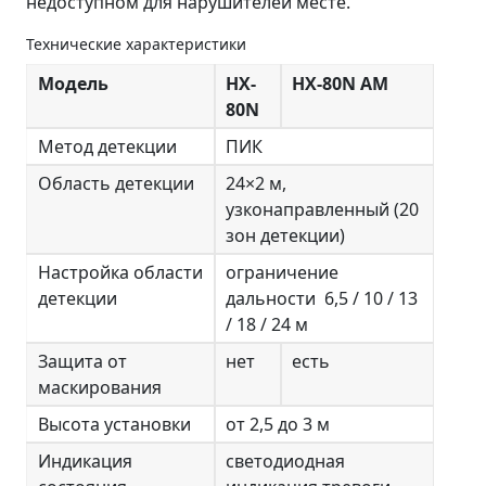
недоступном для нарушителей месте.
Технические характеристики
Модель
HX-
HX-80N AM
80N
Метод детекции
ПИК
Область детекции
24×2 м,
узконаправленный (20
зон детекции)
Настройка области
ограничение
детекции
дальности 6,5 / 10 / 13
/ 18 / 24 м
Защита от
нет
есть
маскирования
Высота установки
от 2,5 до 3 м
Индикация
светодиодная