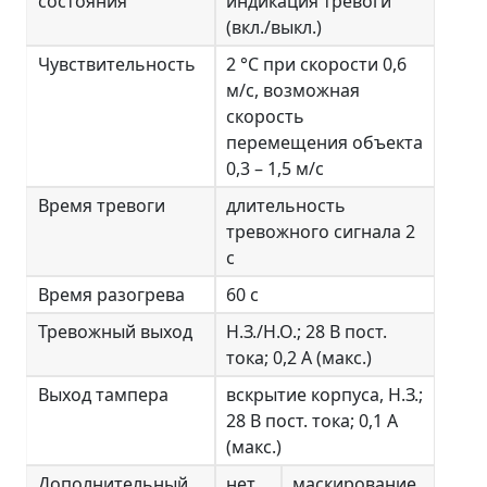
состояния
индикация тревоги
(вкл./выкл.)
Чувствительность
2 °С при скорости 0,6
м/с, возможная
скорость
перемещения объекта
0,3 – 1,5 м/с
Время тревоги
длительность
тревожного сигнала 2
с
Время разогрева
60 с
Тревожный выход
Н.З./Н.О.; 28 В пост.
тока; 0,2 А (макс.)
Выход тампера
вскрытие корпуса, Н.З.;
28 В пост. тока; 0,1 А
(макс.)
Дополнительный
нет
маскирование,