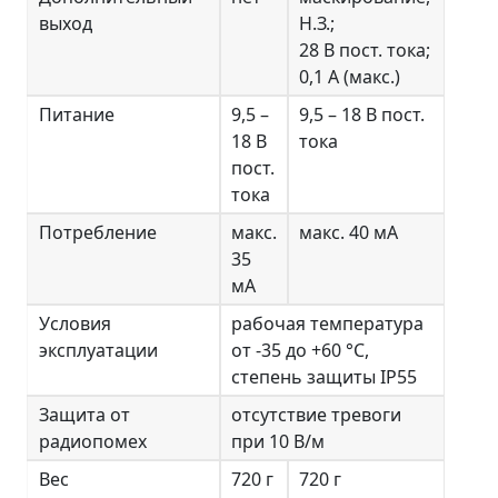
выход
Н.З.;
28 В пост. тока;
0,1 А (макс.)
Питание
9,5 –
9,5 – 18 В пост.
18 В
тока
пост.
тока
Потребление
макс.
макс. 40 мА
35
мА
Условия
рабочая температура
эксплуатации
от -35 до +60 °С,
степень защиты IP55
Защита от
отсутствие тревоги
радиопомех
при 10 В/м
Вес
720 г
720 г