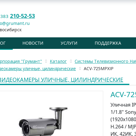
210-52-53
 383
fo@grumant.ru
восибирск
ЛОГ
НОВОСТИ
УСЛУГИ
ПОДДЕРЖКА
рпорация "Грумант"
Каталог
Системы Телевизионного Н
деокамеры уличные, цилиндрические
ACV-725MPXIP
-ВИДЕОКАМЕРЫ УЛИЧНЫЕ, ЦИЛИНДРИЧЕСКИЕ
ACV-72
Уличная IP
1/1.8" Son
(1920x1080)
H.264 / MJP
ИК, 42ИК, 