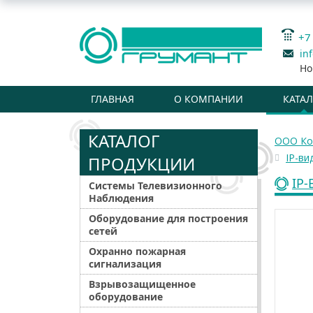
+7
in
Но
ГЛАВНАЯ
О КОМПАНИИ
КАТА
КАТАЛОГ
ООО Ко
IP-ви
ПРОДУКЦИИ
IP
Системы Телевизионного
Наблюдения
Оборудование для построения
сетей
Охранно пожарная
сигнализация
Взрывозащищенное
оборудование