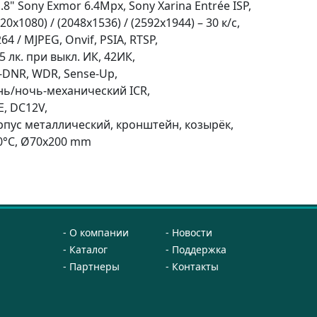
1.8" Sony Exmor 6.4Mpx, Sony Xarina Entrée ISP,
20x1080) / (2048x1536) / (2592х1944) – 30 к/с,
64 / MJPEG, Onvif, PSIA, RTSP,
5 лк. при выкл. ИК, 42ИК,
-DNR, WDR, Sense-Up,
нь/ночь-механический ICR,
E, DC12V,
рпус металлический, кронштейн, козырёк,
40°С, Ø70х200 mm
О компании
Новости
Каталог
Поддержка
Партнеры
Контакты