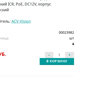
ий ICR, PoE, DC12V, корпус
ский
итель:
ACV-Vision
00023982
иница
шт
4
УБ.
В КОРЗИНУ