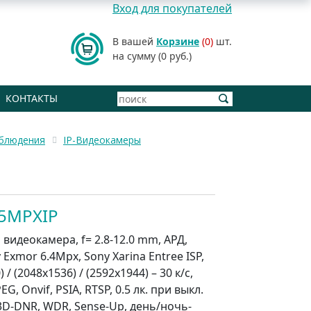
Вход для покупателей
В вашей
Корзине
(0)
шт.
на сумму (0 руб.)
КОНТАКТЫ
аблюдения
IP-Видеокамеры
5MPXIP
 видеокамера, f= 2.8-12.0 mm, АРД,
y Exmor 6.4Mpx, Sony Xarina Entree ISP,
 / (2048x1536) / (2592х1944) – 30 к/с,
EG, Onvif, PSIA, RTSP, 0.5 лк. при выкл.
3D-DNR, WDR, Sense-Up, день/ночь-