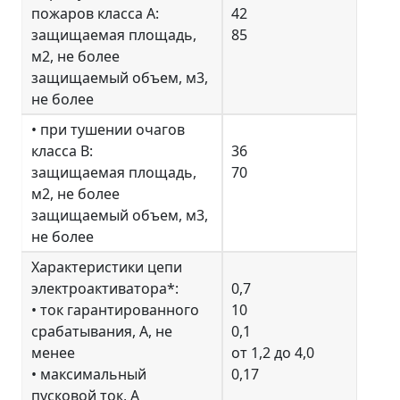
пожаров класса А:
42
защищаемая площадь,
85
м2, не более
защищаемый объем, м3,
не более
• при тушении очагов
класса В:
36
защищаемая площадь,
70
м2, не более
защищаемый объем, м3,
не более
Характеристики цепи
электроактиватора*:
0,7
• ток гарантированного
10
срабатывания, А, не
0,1
менее
от 1,2 до 4,0
• максимальный
0,17
пусковой ток, А