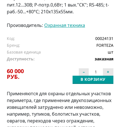
пит.12...30В; P-потр.0,6Вт; 1 вых."СК"; RS-485; t-
раб.-50...+80°C; 210х135х55мм.
Производитель:
Охранная техника
Код:
00024131
Бренд:
FORTEZA
Базовая единица
шт
Доступность:
заказная
60 000
РУБ.
В КОРЗИНУ
Применяются для охраны отдельных участков
периметра, где применение двухпозиционных
извещателей затруднено или невозможно,
например, тупиков, болотистых участков,
оврагов, переходов через ограждение,