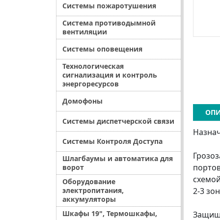
Системы пожаротушения
Система противодымной
вентиляции
Системы оповещения
Технологическая
сигнализация и контроль
энергоресурсов
Домофоны
ОПИ
Системы диспетчерской связи
Назна
Системы Контроля Доступа
Грозоз
Шлагбаумы и автоматика для
портов
ворот
схемой
Оборудование
электропитания,
2-3 зо
аккумуляторы
Шкафы 19", Термошкафы,
Защища