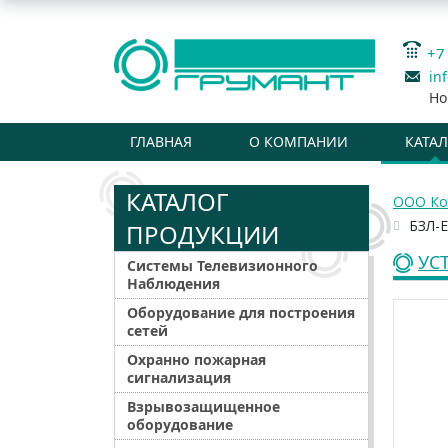
+7
in
Но
ГЛАВНАЯ
О КОМПАНИИ
КАТА
КАТАЛОГ
ООО Ко
БЗЛ-
ПРОДУКЦИИ
УС
Системы Телевизионного
Наблюдения
Оборудование для построения
сетей
Охранно пожарная
сигнализация
Взрывозащищенное
оборудование