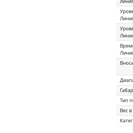
линия
Уров
Линия
Уров
Линия
Врем
Линия
Внос
Диап
Габа
Тип п
Вес в
Катег