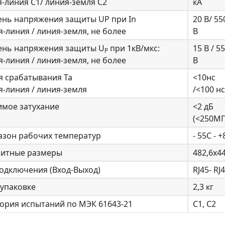
-линия C1/ линия-земля C2
кА
ень напряжения защиты UP при In
20 В/ 55
-линия / линия-земля, не более
В
ень напряжения защиты U
при 1кВ/мкс:
15 В / 5
P
-линия / линия-земля, не более
В
я срабатывания Ta
<10нс
-линия / линия-земля
/<100 нс
имое затухание
<2 дБ
(<250МГ
азон рабочих температур
- 55С - 
ритные размеры
482,6х4
одключения (Вход-Выход)
RJ45- RJ
 упаковке
2,3 кг
ория испытаний по МЭК 61643-21
С1, С2