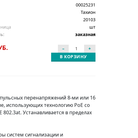
00025231
Тахион
20103
иница
шт
ь:
заказная
УБ.
В КОРЗИНУ
мпульсных перенапряжений 8-ми или 16
сле, использующих технологию PoE со
E 802.3at. Устанавливается в пределах
ы систем сигнализации и