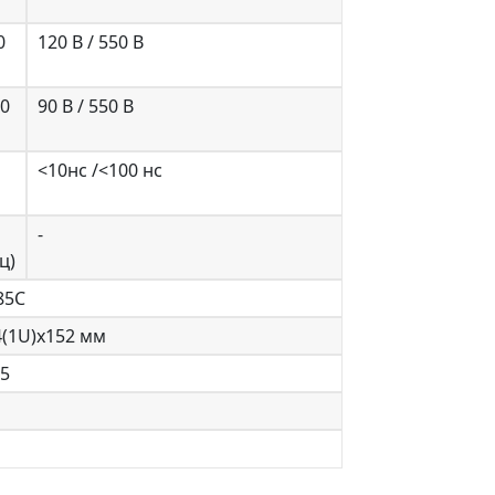
0
120 В / 550 В
50
90 В / 550 В
<10нс /<100 нс
-
ц)
+85С
4(1U)х152 мм
45