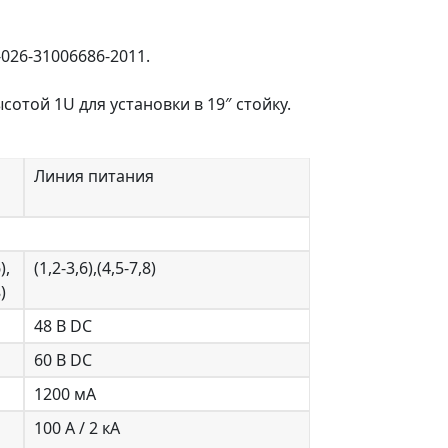
026-31006686-2011.
отой 1U для установки в 19″ стойку.
Линия питания
),
(1,2-3,6),(4,5-7,8)
)
48 В DC
60 В DC
1200 мА
100 А / 2 кА