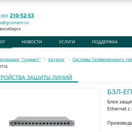
210-52-53
 383
fo@grumant.ru
восибирск
ЛОГ
НОВОСТИ
УСЛУГИ
ПОДДЕРЖКА
рпорация "Грумант"
Каталог
Системы Телевизионного Н
ЕП16
ТРОЙСТВА ЗАЩИТЫ ЛИНИЙ
БЗЛ-Е
Блок защи
Ethernet с
Производ