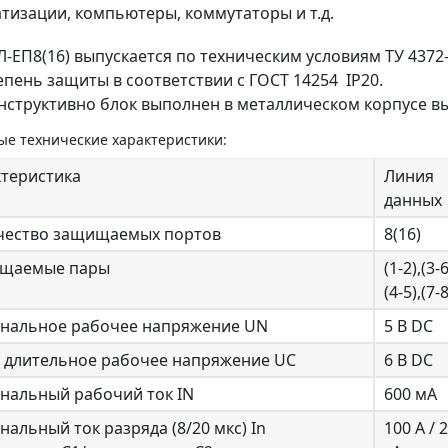
тизации, компьютеры, коммутаторы и т.д.
Л-ЕП8(16) выпускается по техническим условиям ТУ 4372-
епень защиты в соответствии с ГОСТ 14254 IP20.
нструктивно блок выполнен в металлическом корпусе выс
е технические характеристики:
ктеристика
Линия
данных
чество защищаемых портов
8(16)
щаемые пары
(1-2),(3-6
(4-5),(7-8
нальное рабочее напряжение UN
5 В DC
. длительное рабочее напряжение UС
6 В DC
нальный рабочий ток IN
600 мА
альный ток разряда (8/20 мкс) In
100 А / 2