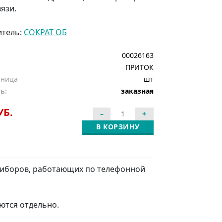
вязи.
итель:
СОКРАТ ОБ
00026163
ПРИТОК
иница
шт
ь:
заказная
УБ.
В КОРЗИНУ
риборов, работающих по телефонной
ются отдельно.