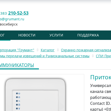
210-52-53
 383
fo@grumant.ru
восибирск
ЛОГ
НОВОСТИ
УСЛУГИ
ПОДДЕРЖКА
рпорация "Грумант"
Каталог
Охранно пожарная сигнализ
емы передачи извещений и Радиоканальные системы
СПИ При
ММУНИКАТОРЫ
Приток
Универсал
канала свя
работающи
Contact ID
карты) +Et