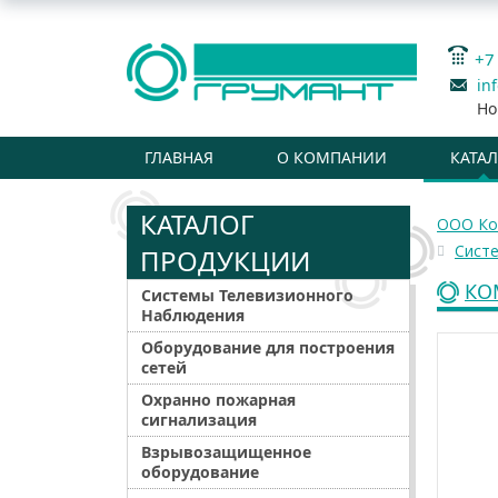
+7
in
Но
ГЛАВНАЯ
О КОМПАНИИ
КАТА
КАТАЛОГ
ООО Ко
Сист
ПРОДУКЦИИ
КО
Системы Телевизионного
Наблюдения
Оборудование для построения
сетей
Охранно пожарная
сигнализация
Взрывозащищенное
оборудование