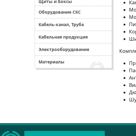
Щиты и Боксы
Ка
Мо
Оборудование СКС
Мо
Пи
Кабель-канал, Труба
Ко
Кабельная продукция
Ши
Электрооборудование
Компле
Материалы
Пр
Па
Ан
Вил
Дю
Шу