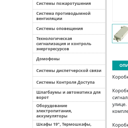
Системы пожаротушения
Система противодымной
вентиляции
Системы оповещения
Технологическая
сигнализация и контроль
энергоресурсов
Домофоны
ОПИ
Системы диспетчерской связи
Короб
Системы Контроля Доступа
Коробк
Шлагбаумы и автоматика для
сигнал
ворот
улице.
Оборудование
электропитания,
компле
аккумуляторы
Шкафы 19", Термошкафы,
Коробк