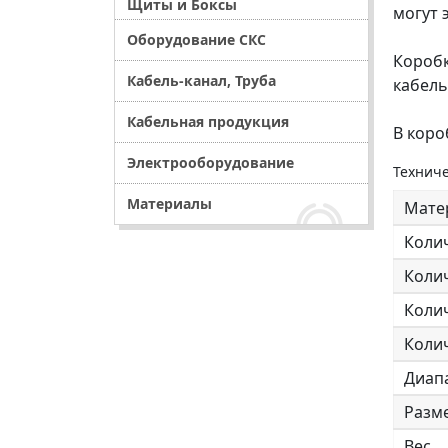
Щиты и Боксы
могут 
Оборудование СКС
Коробк
Кабель-канал, Труба
кабель
Кабельная продукция
В коро
Электрооборудование
Техниче
Материалы
Мате
Коли
Колич
Колич
Колич
Диап
Разм
Вес