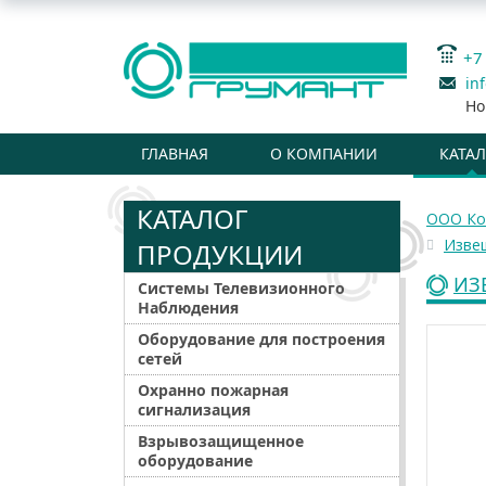
+7
in
Но
ГЛАВНАЯ
О КОМПАНИИ
КАТА
КАТАЛОГ
ООО Ко
Изве
ПРОДУКЦИИ
ИЗ
Системы Телевизионного
Наблюдения
Оборудование для построения
сетей
Охранно пожарная
сигнализация
Взрывозащищенное
оборудование