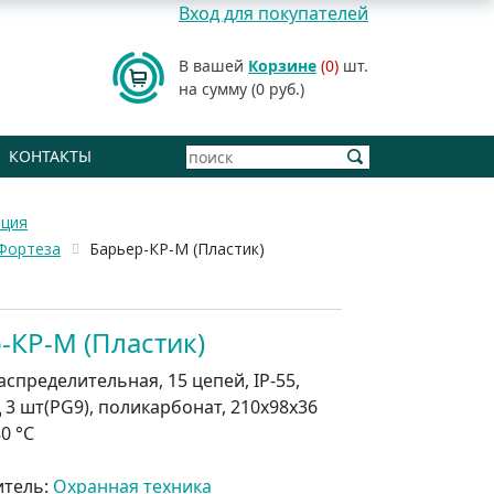
Вход для покупателей
В вашей
Корзине
(0)
шт.
на сумму (0 руб.)
КОНТАКТЫ
ация
Фортеза
Барьер-КР-М (Пластик)
-КР-М (Пластик)
спределительная, 15 цепей, IP-55,
 3 шт(PG9), поликарбонат, 210х98х36
80 °С
итель:
Охранная техника