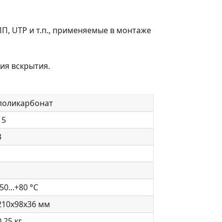
П, UTP и т.п., применяемые в монтаже
ия вскрытия.
поликарбонат
15
3
-50...+80 °С
210х98х36 мм
0,25 кг