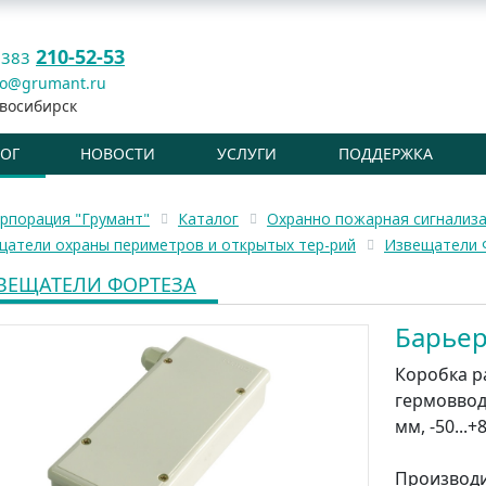
210-52-53
 383
fo@grumant.ru
восибирск
ЛОГ
НОВОСТИ
УСЛУГИ
ПОДДЕРЖКА
рпорация "Грумант"
Каталог
Охранно пожарная сигнализ
щатели охраны периметров и открытых тер-рий
Извещатели 
ВЕЩАТЕЛИ ФОРТЕЗА
Барьер
Коробка ра
гермоввод
мм, -50...+
Производ