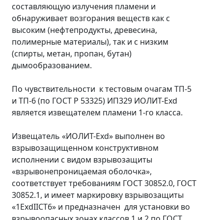
составляющую излучения пламени и
обнаруживает возгорания веществ как с
высоким (нефтепродукты, древесина,
полимерные материалы), так и с низким
(спирты, метан, пропан, бутан)
дымообразованием.
По чувствительности к тестовым очагам ТП-5
и ТП-6 (по ГОСТ Р 53325) ИП329 ИОЛИТ-Ехd
является извещателем пламени 1-го класса.
Извещатель «ИОЛИТ-Exd» выполнен во
взрывозащищенном конструктивном
исполнении с видом взрывозащиты
«взрывонепроницаемая оболочка»,
соответствует требованиям ГОСТ 30852.0, ГОСТ
30852.1, и имеет маркировку взрывозащиты
«1ExdIIСT6» и предназначен для установки во
взрывоопасных зонах классов 1 и 2 по ГОСТ