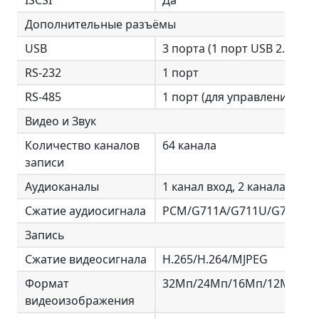
Дополнительные разъёмы
USB
3 порта (1 порт USB 2.0, 2 п
RS-232
1 порт
RS-485
1 порт (для управления PTZ
Видео и Звук
Количество каналов
64 канала
записи
Аудиоканалы
1 канал вход, 2 канала выхо
Сжатие аудиосигнала
PCM/G711A/G711U/G726
Запись
Сжатие видеосигнала
H.265/H.264/MJPEG
Формат
32Мп/24Мп/16Мп/12Мп/8Mп
видеоизображения