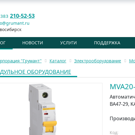
210-52-53
 383
fo@grumant.ru
восибирск
ЛОГ
НОВОСТИ
УСЛУГИ
ПОДДЕРЖКА
рпорация "Грумант"
Каталог
Электрооборудование
Мо
ДУЛЬНОЕ ОБОРУДОВАНИЕ
MVA20-
Автоматиче
ВА47-29, K
Производ
Код: