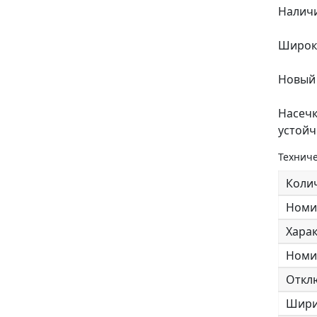
Наличи
Широки
Новый
Насечк
устойч
Техниче
Коли
Номи
Харак
Номи
Откл
Шири