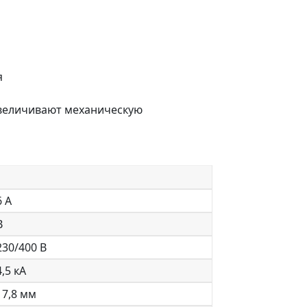
я
увеличивают механическую
1
6 А
B
230/400 В
4,5 кА
17,8 мм