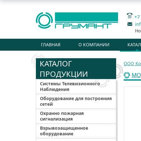
+7
in
Но
ГЛАВНАЯ
О КОМПАНИИ
КАТА
КАТАЛОГ
ООО Ко
ПРОДУКЦИИ
МО
Системы Телевизионного
Наблюдения
Оборудование для построения
сетей
Охранно пожарная
сигнализация
Взрывозащищенное
оборудование