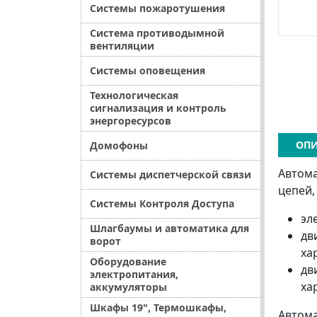
Системы пожаротушения
Система противодымной
вентиляции
Системы оповещения
Технологическая
сигнализация и контроль
энергоресурсов
ОПИ
Домофоны
Автома
Системы диспетчерской связи
цепей,
Системы Контроля Доступа
эл
Шлагбаумы и автоматика для
дв
ворот
ха
Оборудование
дв
электропитания,
ха
аккумуляторы
Шкафы 19", Термошкафы,
Автома