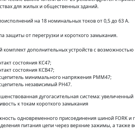
ствах для жилых и общественных зданий.
поисполнений на 18 номинальных токов от 0,5 до 63 А.
па защиты от перегрузки и короткого замыкания.
 комплект дополнительных устройств с возможностью 
нтакт состояния КС47;
нтакт состояния КСВ47;
сцепитель минимального напряжения РММ47;
сцепитель независимый РН47.
шенствованная дугогасительная система: увеличенный
ивость к токам короткого замыкания
ность одновременного присоединения шиной FORK и 
деления питания цепи через верхние зажимы, а также 