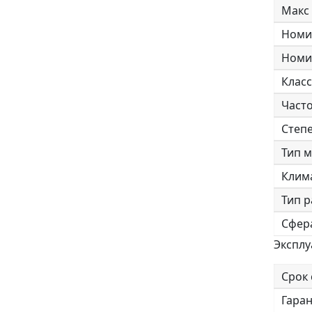
Макс 
Номин
Номи
Класс
Часто
Степе
Тип 
Клим
Тип р
Сфер
Экспл
Срок 
Гаран