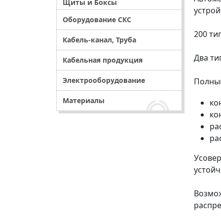
Щиты и Боксы
устрой
Оборудование СКС
200 ти
Кабель-канал, Труба
Два ти
Кабельная продукция
Электрооборудование
Полный
Материалы
ко
ко
ра
ра
Усовер
устойч
Возмож
распре