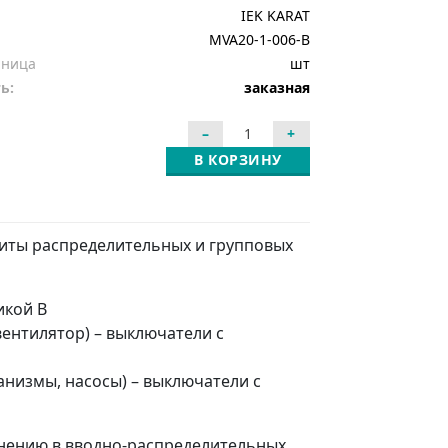
IEK KARAT
MVA20-1-006-B
иница
шт
ь:
заказная
В КОРЗИНУ
иты распределительных и групповых
икой В
ентилятор) – выключатели с
низмы, насосы) – выключатели с
нению в вводно-распределительных