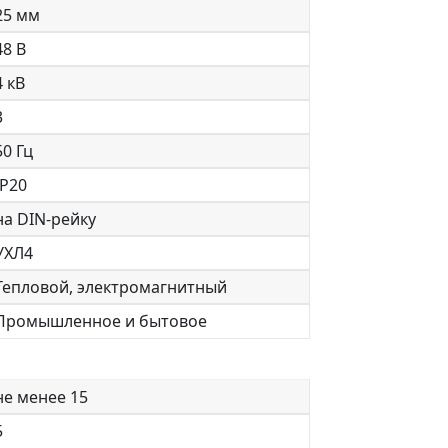
25 мм
48 В
4 кВ
3
50 Гц
IP20
на DIN-рейку
УХЛ4
Тепловой, электромагнитный
Промышленное и бытовое
не менее 15
5