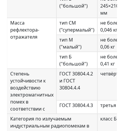
("большой")
245×210×16
мм
Масса
тип СМ
не более
рефлектора-
("супермалый")
0,046 кг
отражателя
тип М
не более
("малый")
0,06 кг
тип Б
не более
("большой")
0,41 кг
Степень
ГОСТ 30804.4.2
четвёртая
устойчивости к
и ГОСТ
воздействию
30804.4.4
электромагнитных
помех в
ГОСТ 30804.4.3
третья
соответствии с
Категория по излучаемым
класс Б
индустриальным радиопомехам в