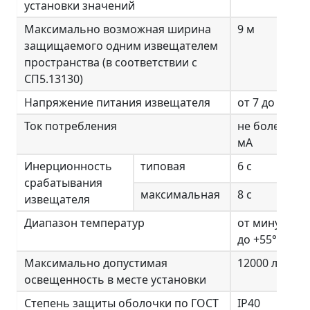
установки значений
Максимально возможная ширина
9 м
защищаемого одним извещателем
пространства (в соответствии с
СП5.13130)
Напряжение питания извещателя
от 7 до 11 В
Ток потребления
не более 1,7
мА
Инерционность
типовая
6 с
срабатывания
максимальная
8 с
извещателя
Диапазон температур
от минус 30
до +55°С
Максимально допустимая
12000 лк
освещенность в месте установки
Степень защиты оболочки по ГОСТ
IP40