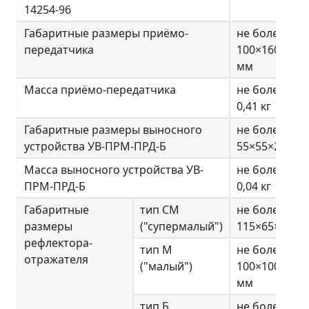
14254-96
Габаритные размеры приёмо-
не более
передатчика
100×160×127
мм
Масса приёмо-передатчика
не более
0,41 кг
Габаритные размеры выносного
не более
устройства УВ-ПРМ-ПРД-Б
55×55×21 мм
Масса выносного устройства УВ-
не более
ПРМ-ПРД-Б
0,04 кг
Габаритные
тип СМ
не более
размеры
("супермалый")
115×65×8 мм
рефлектора-
тип М
не более
отражателя
("малый")
100×100×9
мм
тип Б
не более