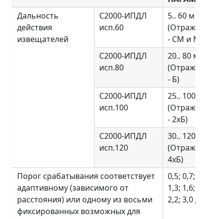
Дальность
С2000-ИПДЛ
5.. 60 м
действия
исп.60
(Отражатель
извещателей
- СМ и М)
С2000-ИПДЛ
20.. 80 м
исп.80
(Отражатель
- Б)
С2000-ИПДЛ
25.. 100 м
исп.100
(Отражатель
- 2хБ)
С2000-ИПДЛ
30.. 120 м
исп.120
(Отражатель
4хБ)
Порог срабатывания соответствует
0,5; 0,7; 1,0;
адаптивному (зависимого от
1,3; 1,6; 1,9;
расстояния) или одному из восьми
2,2; 3,0 дБ
фиксированных возможных для