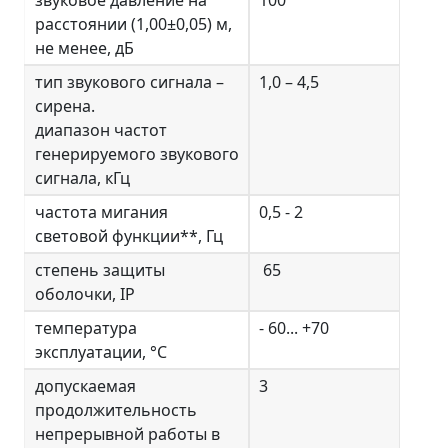
звуковое давление на
100
расстоянии (1,00±0,05) м,
не менее, дБ
тип звукового сигнала –
1,0 – 4,5
сирена.
диапазон частот
генерируемого звукового
сигнала, кГц
частота мигания
0,5 - 2
световой функции**, Гц
cтепень защиты
65
оболочки, IP
температура
- 60... +70
эксплуатации, °С
допускаемая
3
продолжительность
непрерывной работы в