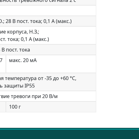
ьность тревожного сигнала 2 с
О.; 28 В пост. тока; 0,1 А (макс.)
ие корпуса, Н.З.;
ст. тока; 0,1 А (макс.)
8 В пост. тока
17
макс. 20 мА
я температура от -35 до +60 °С,
ь защиты IP55
твие тревоги при 20 В/м
100 г