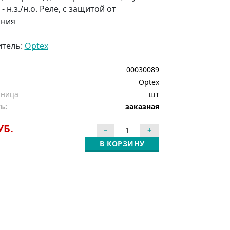
- н.з./н.о. Реле, с защитой от
ания
итель:
Optex
00030089
Optex
иница
шт
ь:
заказная
УБ.
В КОРЗИНУ