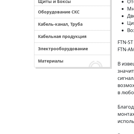
От
Щиты и Боксы
Мн
Оборудование СКС
Дв
Ци
Кабель-канал, Труба
Во
Кабельная продукция
FTN-ST
Электрооборудование
FTN-AM
Материалы
В изве
значит
сигнал
возмож
в любо
Благод
монтаж
исполь