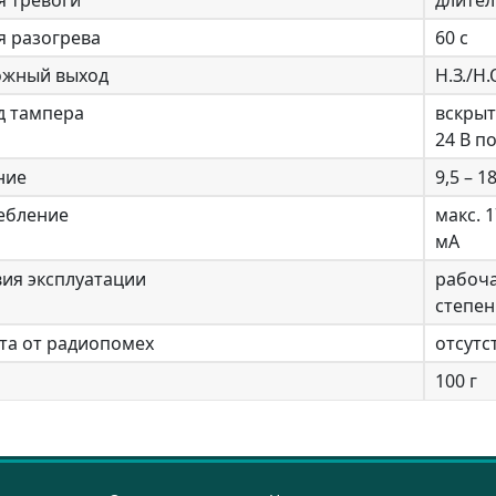
я тревоги
длител
я разогрева
60 с
ожный выход
Н.З./Н.
д тампера
вскрыт
24 В по
ние
9,5 – 1
ебление
макс. 
мА
ия эксплуатации
рабоча
степен
та от радиопомех
отсутс
100 г