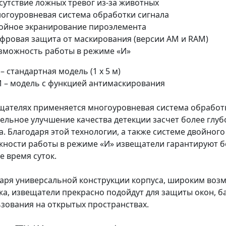
сутствие ложных тревог из-за животных
огоуровневая система обработки сигнала
ойное экранирование пироэлемента
фровая защита от маскирования (версии AM и RAM)
зможность работы в режиме «И»
 – стандартная модель (1 х 5 м)
 – модель с функцией антимаскирования
щателях применяется многоуровневая система обработк
ельное улучшение качества детекции засчет более глуб
а. Благодаря этой технологии, а также системе двойно
ности работы в режиме «И» извещатели гарантируют б
е время суток.
аря универсальной конструкции корпуса, широким возм
а, извещатели прекрасно подойдут для защиты окон, бал
зования на открытых пространствах.