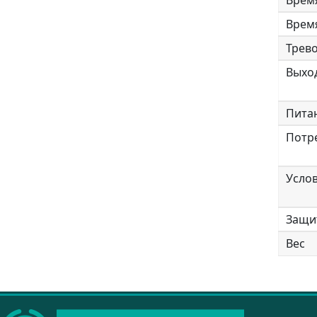
Врем
Врем
Трев
Выхо
Пита
Потр
Услов
Защи
Вес