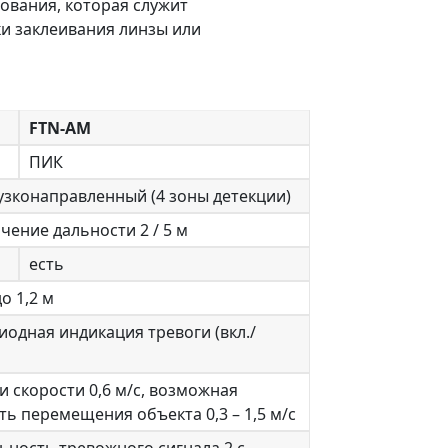
ования, которая служит
и заклеивания линзы или
FTN-AM
ПИК
 узконаправленный (4 зоны детекции)
чение дальности 2 / 5 м
есть
до 1,2 м
иодная индикация тревоги (вкл./
ри скорости 0,6 м/с, возможная
ть перемещения объекта 0,3 – 1,5 м/с