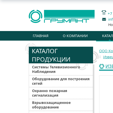
+7
in
Но
ГЛАВНАЯ
О КОМПАНИИ
КАТА
КАТАЛОГ
ООО Ко
Изве
ПРОДУКЦИИ
ИЗ
Системы Телевизионного
Наблюдения
Оборудование для построения
сетей
Охранно пожарная
сигнализация
Взрывозащищенное
оборудование