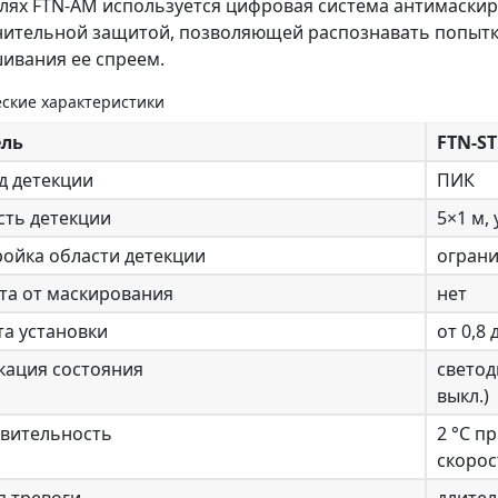
лях FTN-AM используется цифровая система антимаскир
ительной защитой, позволяющей распознавать попытк
ивания ее спреем.
ские характеристики
ль
FTN-ST
д детекции
ПИК
сть детекции
5×1 м,
ройка области детекции
ограни
та от маскирования
нет
та установки
от 0,8 
кация состояния
светод
выкл.)
твительность
2 °С п
скорос