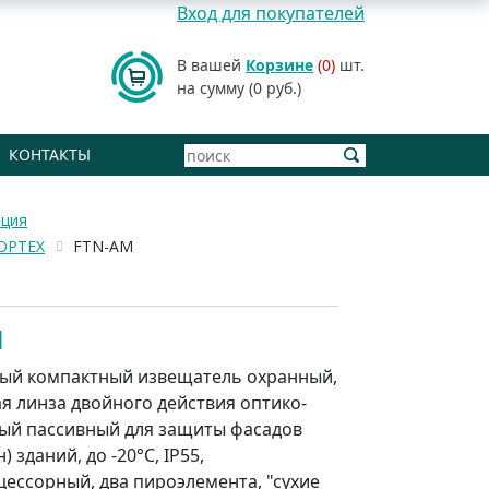
Вход для покупателей
В вашей
Корзине
(0)
шт.
на сумму (0 руб.)
КОНТАКТЫ
ация
OPTEX
FTN-AM
M
ый компактный извещатель охранный,
я линза двойного действия оптико-
ый пассивный для защиты фасадов
) зданий, до -20°С, IP55,
ессорный, два пироэлемента, "сухие