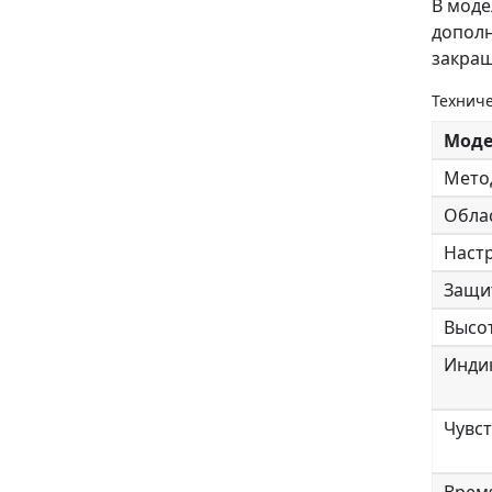
В моде
дополн
закраш
Техниче
Моде
Мето
Обла
Наст
Защи
Высо
Инди
Чувс