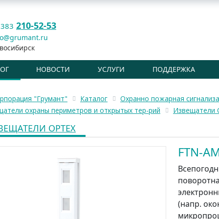
210-52-53
 383
fo@grumant.ru
восибирск
ЛОГ
НОВОСТИ
УСЛУГИ
ПОДДЕРЖКА
рпорация "Грумант"
Каталог
Охранно пожарная сигнализ
щатели охраны периметров и открытых тер-рий
Извещатели 
ВЕЩАТЕЛИ OPTEX
FTN-A
Всепогодн
поворотна
электронн
(напр. окон
микропроц