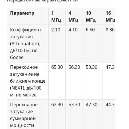
Параметр
1
4
10
16
20
МГц
МГц
МГц
МГц
М
Коэффициент
2.10
4.10
6.50
8.30
9.
затухания
(Attenuation),
дБ/100 м, не
более
Переходное
65.30
56.30
50.30
47.30
45
затухание на
ближнем конце
(NEXT), дБ/100
м, не менее
Переходное
62.30
53.30
47.30
44.30
42
затухание
суммарной
мощности