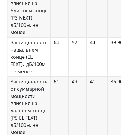
влияния на
ближнем конце
(PS NEXT),
дБ/100м, не
менее
Защищенность
64
52
44
39.90
38
на дальнем
конце (EL
FEXT), дБ/100м,
не менее
Защищенность
61
49
41
36.90
35
от суммарной
мощности
влияния на
дальнем конце
(PS EL FEXT),
дБ/100м, не
менее