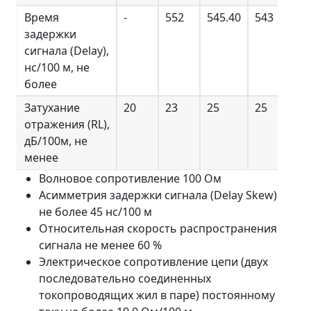
Время
-
552
545.40
543
54
задержки
сигнала (Delay),
нс/100 м, не
более
Затухание
20
23
25
25
25
отражения (RL),
дБ/100м, не
менее
Волновое сопротивление 100 Ом
Асимметрия задержки сигнала (Delay Skew)
не более 45 нс/100 м
Относительная скорость распространения
сигнала не менее 60 %
Электрическое сопротивление цепи (двух
последовательно соединенных
токопроводящих жил в паре) постоянному