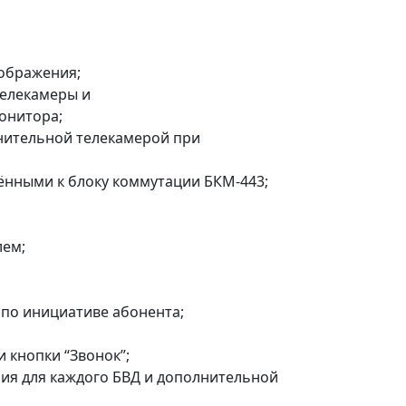
зображения;
телекамеры и
онитора;
лнительной телекамерой при
ёнными к блоку коммутации БКМ-443;
лем;
 по инициативе абонента;
и кнопки “Звонок”;
ия для каждого БВД и дополнительной