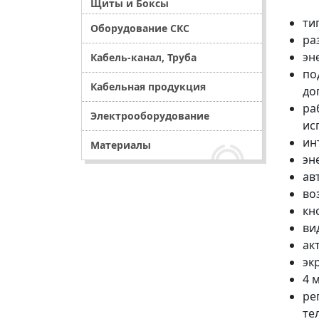
Щиты и Боксы
ти
Оборудование СКС
ра
эн
Кабель-канал, Труба
по
Кабельная продукция
до
ра
Электрооборудование
ис
ин
Материалы
эн
ав
во
кн
ви
ак
эк
4 
ре
те