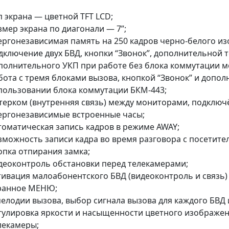
п экрана — цветной TFT LCD;
змер экрана по диагонали — 7”;
ергонезависимая память на 250 кадров черно-белого и
дключение двух БВД, кнопки “Звонок”, дополнительной 
полнительного УКП при работе без блока коммутации м
бота с тремя блоками вызова, кнопкой “Звонок” и допо
пользовании блока коммутации БКМ-443;
терком (внутренняя связь) между мониторами, подключ
ергонезависимые встроенные часы;
томатическая запись кадров в режиме AWAY;
зможность записи кадра во время разговора с посетите
опка отпирания замка;
деоконтроль обстановки перед телекамерами;
тивация малоабонентского БВД (видеоконтроль и связь)
ранное МЕНЮ;
мелодии вызова, выбор сигнала вызова для каждого БВД 
гулировка яркости и насыщенности цветного изображен
лекамеры;