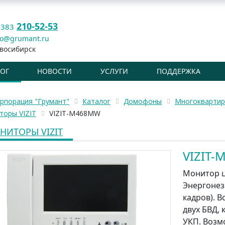
210-52-53
 383
fo@grumant.ru
восибирск
ЛОГ
НОВОСТИ
УСЛУГИ
ПОДДЕРЖКА
рпорация "Грумант"
Каталог
Домофоны
Многокварти
торы VIZIT
VIZIT-M468MW
НИТОРЫ VIZIT
VIZIT
Монитор ц
Энергонез
кадров). 
двух БВД,
УКП. Возм