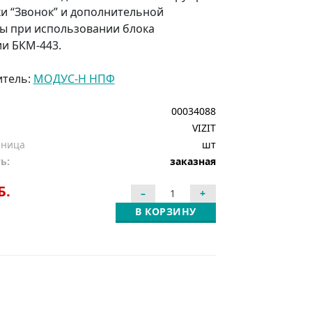
ки “Звонок” и дополнительной
ы при использовании блока
и БКМ-443.
итель:
МОДУС-Н НПФ
00034088
VIZIT
иница
шт
ь:
заказная
Б.
В КОРЗИНУ