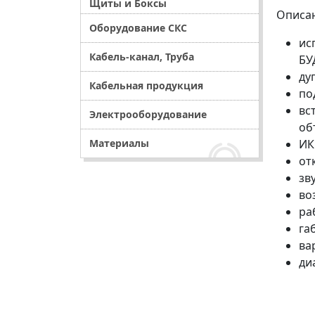
Щиты и Боксы
Описа
Оборудование СКС
ис
Кабель-канал, Труба
БУ
ду
Кабельная продукция
по
вс
Электрооборудование
об
Материалы
ИК
от
зв
во
ра
га
ва
ди