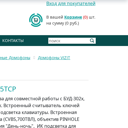
Вход для покупателей
В вашей
Корзине
(0)
шт.
на сумму (0 руб.)
КОНТАКТЫ
рные Домофоны
Домофоны VIZIT
15ТCP
а для совместной работы с БУД-302х,
5х. Встроенный считыватель ключей
Подсветка клавиатуры. Встроенная
а (CVBS,700ТВЛ), объектив PINHOLE
ия "День-ночь", ИК подсветка для