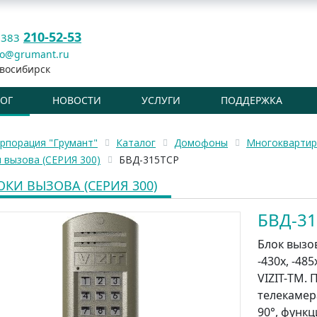
210-52-53
 383
fo@grumant.ru
восибирск
ЛОГ
НОВОСТИ
УСЛУГИ
ПОДДЕРЖКА
рпорация "Грумант"
Каталог
Домофоны
Многокварти
 вызова (СЕРИЯ 300)
БВД-315ТCP
ОКИ ВЫЗОВА (СЕРИЯ 300)
БВД-3
Блок вызов
-430х, -48
VIZIT-ТМ. 
телекамер
90°, функц