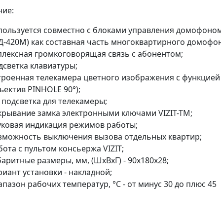
ние:
пользуется совместно с блоками управления домофоном
Д-420М) как составная часть многоквартирного домофона
плексная громкоговорящая связь с абонентом;
дсветка клавиатуры;
троенная телекамера цветного изображения с функцией "Де
ъектив PINHOLE 90°);
 подсветка для телекамеры;
крывание замка электронными ключами VIZIT-TM;
уковая индикация режимов работы;
зможность выключения вызова отдельных квартир;
бота с пультом консьержа VIZIT;
баритные размеры, мм, (ШхВхГ) - 90х180х28;
риант установки - накладной;
апазон рабочих температур, °C - от минус 30 до плюс 45