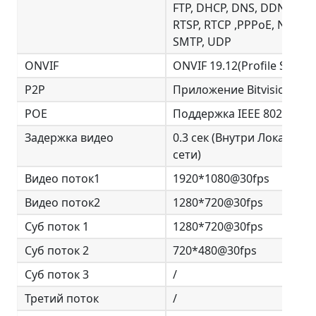
FTP, DHCP, DNS, DDNS, RTP
RTSP, RTCP ,PPPoE, NTP,
SMTP, UDP
ONVIF
ONVIF 19.12(Profile S/T/G)
P2P
Приложение Bitvision
POE
Поддержка IEEE 802.3af
Задержка видео
0.3 сек (Внутри Локально
сети)
Видео поток1
1920*1080@30fps
Видео поток2
1280*720@30fps
Суб поток 1
1280*720@30fps
Суб поток 2
720*480@30fps
Суб поток 3
/
Третий поток
/