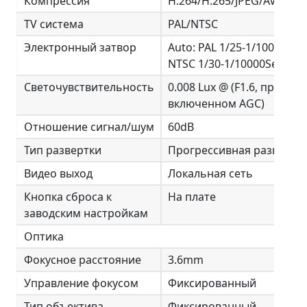
Компрессия
H.264/H.265/JPEG/AVI/MJP
TV система
PAL/NTSC
Электронный затвор
Auto: PAL 1/25-1/10000Sec;
NTSC 1/30-1/10000Sec
Светочувствительность
0.008 Lux @ (F1.6, при
включенном AGC)
Отношение сигнал/шум
60dB
Тип развертки
Прогрессивная развертк
Видео выход
Локальная сеть
Кнопка сброса к
На плате
заводским настройкам
Оптика
Фокусное расстояние
3.6mm
Управление фокусом
Фиксированный
Тип объектива
Фиксированный