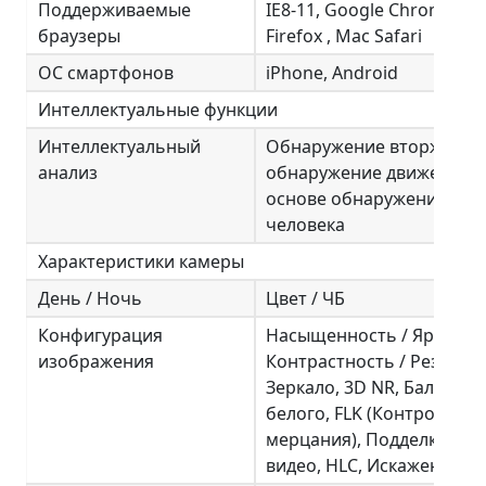
Поддерживаемые
IE8-11, Google Chrome,
браузеры
Firefox , Mac Safari
ОС смартфонов
iPhone, Android
Интеллектуальные функции
Интеллектуальный
Обнаружение вторжения
анализ
обнаружение движения н
основе обнаружения
человека
Характеристики камеры
День / Ночь
Цвет / ЧБ
Конфигурация
Насыщенность / Яркость 
изображения
Контрастность / Резкость
Зеркало, 3D NR, Баланс
белого, FLK (Контроль
мерцания), Подделка
видео, HLC, Искажение