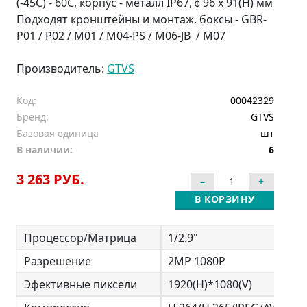
(-45C) - 60C, корпус - металл IP67,￠96 x 91(H) мм
Подходят кронштейны и монтаж. боксы - GBR-
P01 / P02 / M01 / M04-PS / M06-JB / M07
Производитель:
GTVS
Код:
00042329
Бренд:
GTVS
Базовая единица
шт
В наличии:
6
3 263 РУБ.
В КОРЗИНУ
Процессор/Матрица
1/2.9"
Разрешение
2MP 1080P
Эфективные пиксели
1920(H)*1080(V)