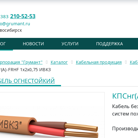
210-52-53
 383
fo@grumant.ru
восибирск
ЛОГ
НОВОСТИ
УСЛУГИ
ПОДДЕРЖКА
рпорация "Грумант"
Каталог
Кабельная продукция
Каб
(А)-FRHF 1x2x0,75 ИВКЗ
БЕЛЬ ОГНЕСТОЙКИЙ
КПСнг(
Кабель бе
систем по
Производ