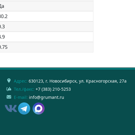
Да
30.2
0.3
4.9
0.75
Адрес:
630123
, г.
Новосибирск
,
ул. Красногорская, 27а
Тел./факс:
+7 (383) 210-5253
E-mail:
info@grumant.ru