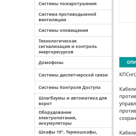
Системы пожаротушения
Система противодымной
вентиляции
Системы оповещения
Технологическая
сигнализация и контроль
энергоресурсов
ОПИ
Домофоны
КПСнг(
Системы диспетчерской связи
Системы Контроля Доступа
Кабели
против
Шлагбаумы и автоматика для
управл
ворот
против
Оборудование
электропитания,
сохран
аккумуляторы
Шкафы 19", Термошкафы,
Кабели