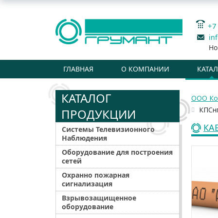
+7
in
Но
ГЛАВНАЯ
О КОМПАНИИ
КАТА
КАТАЛОГ
ООО Ко
КПСнг
ПРОДУКЦИИ
КА
Системы Телевизионного
Наблюдения
Оборудование для построения
сетей
Охранно пожарная
сигнализация
Взрывозащищенное
оборудование