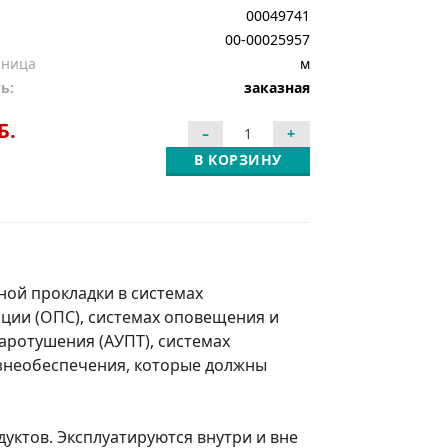
00049741
00-00025957
иница
м
ь:
заказная
Б.
В КОРЗИНУ
ной прокладки в системах
ации (ОПС), системах оповещения и
аротушения (АУПТ), системах
изнеобеспечения, которые должны
уктов. Эксплуатируются внутри и вне