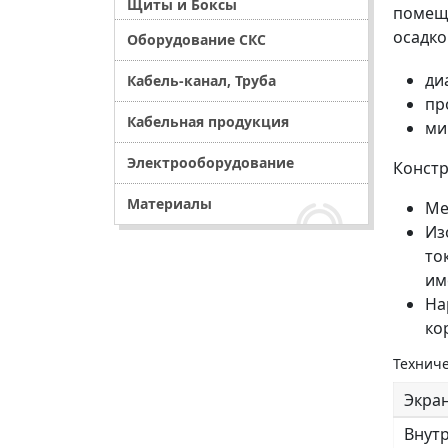
Щиты и Боксы
помеще
осадко
Оборудование СКС
ди
Кабель-канал, Труба
пр
Кабельная продукция
ми
Электрооборудование
Конст
Материалы
Ме
Из
то
им
На
ко
Техниче
Экра
Внут