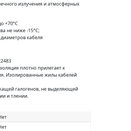
нечного излучения и атмосферных
до +70°С
а не ниже -15°С;
 диаметров кабеля
22483
золяция плотно прилегает к
ия. Изолированные жилы кабелей
жащей галогенов, не выделяющей
ии и тлении.
Нет
Нет