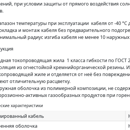
ний, при условии защиты от прямого воздействия сол
в.
апазон температуры при эксплуатации кабеля от -40 °С 
окладка и монтаж кабеля без предварительного подогрев
нимальный радиус изгиба кабеля не менее 10 наружных
рукция
дная токопроводящая жила 1 класса гибкости по ГОСТ 
оляция из огнестойкой кремнийорганической резины. И
копроводящей жиле и отделяется от неё без поврежден
еют отличительную расцветку.
ружная оболочка из полимерной композиции, не содер
ррозионно-активных газообразных продуктов при горен
ские характеристики
нированный кабель
ренняя оболочка