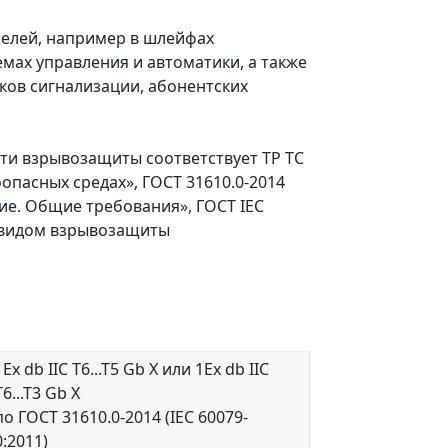
белей, например в шлейфах
емах управления и автоматики, а также
ков сигнализации, абонентских
сти взрывозащиты соответствует ТР ТС
опасных средах», ГОСТ 31610.0-2014
ние. Общие требования», ГОСТ IEC
с видом взрывозащиты
1Ех db IIC T6...T5 Gb Х или 1Ех db IIC
T6...T3 Gb Х
по ГОСТ 31610.0-2014 (IEC 60079-
0:2011)