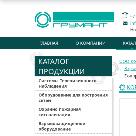
+7
in
Но
ГЛАВНАЯ
О КОМПАНИИ
КАТА
КАТАЛОГ
ООО Ко
Взры
ПРОДУКЦИИ
Ex-к
Системы Телевизионного
Наблюдения
КО
Оборудование для построения
сетей
Охранно пожарная
сигнализация
Взрывозащищенное
оборудование