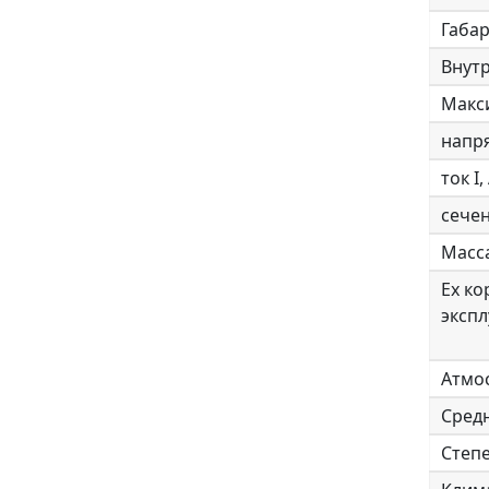
Габа
Внут
Макс
напря
ток I,
сече
Масса
Ех ко
экспл
Атмо
Сред
Степ