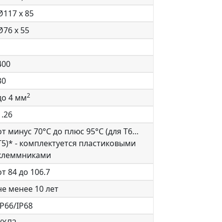
Ø117 х 85
Ø76 х 55
400
30
2
до 4 мм
1.26
от минус 70°С до плюс 95°С (для Т6…
Т5)* - комплектуется пластиковыми
клеммниками
от 84 до 106.7
не менее 10 лет
IP66/IP68