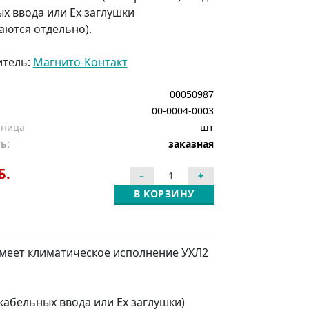
ых ввода или Ех заглушки
аются отдельно).
итель:
Магнито-Контакт
00050987
00-0004-0003
иница
шт
ь:
заказная
Б.
В КОРЗИНУ
меет климатическое исполнение УХЛ2
кабельных ввода или Ех заглушки)