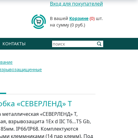
Вход для покупателей
В вашей
Корзине
(0)
шт.
на сумму (0 руб.)
КОНТАКТЫ
вание
 взрывозащищенные
обка «СЕВЕРЛЕНД» Т
а металлическая «СЕВЕРЛЕНД» Т,
я, взрывозащита 1Еx d IIC T6…T5 Gb,
х 85мм. IP66/IP68. Комплектуются
ыми клеммниками (14 пар клемм). Под