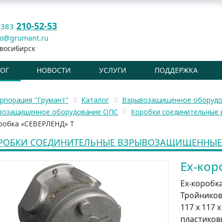
210-52-53
 383
fo@grumant.ru
восибирск
ЛОГ
НОВОСТИ
УСЛУГИ
ПОДДЕРЖКА
рпорация "Грумант"
Каталог
Взрывозащищенное оборудо
возащищенное оборудование ОПС
Коробки соединительные
оробка «СЕВЕРЛЕНД» Т
РОБКИ СОЕДИНИТЕЛЬНЫЕ ВЗРЫВОЗАЩИЩЕННЫЕ
Ex-кор
Ex-коробк
Тройникова
117 х 117 
пластиков