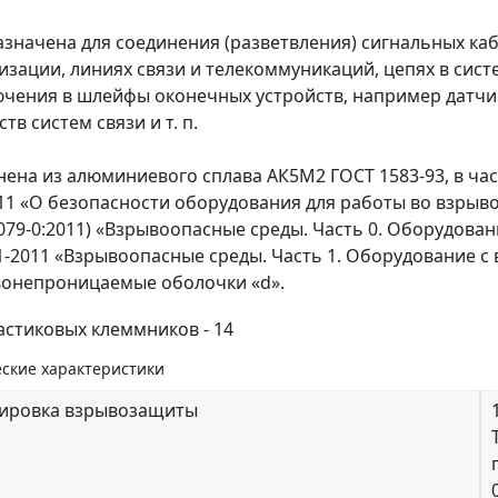
значена для соединения (разветвления) сигнальных ка
изации, линиях связи и телекоммуникаций, цепях в сист
чения в шлейфы оконечных устройств, например датчи
тв систем связи и т. п.
ена из алюминиевого сплава АК5М2 ГОСТ 1583-93, в ча
11 «О безопасности оборудования для работы во взрыво
0079-0:2011) «Взрывоопасные среды. Часть 0. Оборудова
1-2011 «Взрывоопасные среды. Часть 1. Оборудование 
онепроницаемые оболочки «d».
астиковых клеммников - 14
ские характеристики
ировка взрывозащиты