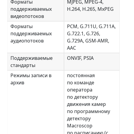
Форматы
MJPEG, MPEG-4,
поддерживаемых
H.264, H.265, MxPEG
видеопотоков
Форматы
PCM, G.711U, G.711A,
поддерживаемых
G.722.1, G.726,
аудиопотоков
G.729A, GSM-AMR,
AAC
Поддерживаемые
ONVIF, PSIA
стандарты
Режимы записи в
постоянная
архив
по команде
оператора
по детектору
движения камер
по программному
детектору
Macroscop
по расписанию (с