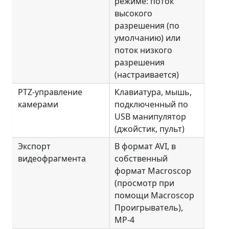
режиме: поток
высокого
разрешения (по
умолчанию) или
поток низкого
разрешения
(настраивается)
PTZ-управление
Клавиатура, мышь,
камерами
подключенный по
USB манипулятор
(джойстик, пульт)
Экспорт
В формат AVI, в
видеофрагмента
собственный
формат Macroscop
(просмотр при
помощи Macroscop
Проигрыватель),
MP-4