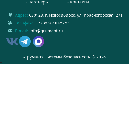
Партнеры
Контакты
Адрес:
630123
, г.
Новосибирск
,
ул. Красногорская, 27а
Тел./факс:
+7 (383) 210-5253
E-mail:
info@grumant.ru
«Грумант» Системы безопасности © 2026
//