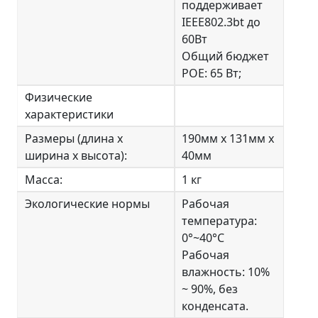
поддерживает
IEEE802.3bt до
60Вт
Общий бюджет
POE: 65 Вт;
Физические
характеристики
Размеры (длина х
190мм х 131мм х
ширина х высота):
40мм
Масса:
1 кг
Экологические нормы
Рабочая
температура:
0°~40°C
Рабочая
влажность: 10%
~ 90%, без
конденсата.