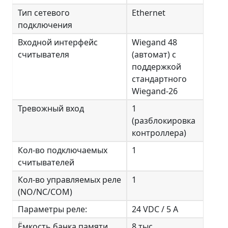
Тип сетевого
Ethernet
подключения
Входной интерфейс
Wiegand 48
считывателя
(автомат) с
поддержкой
стандартного
Wiegand-26
Тревожный вход
1
(разблокировка
контроллера)
Кол-во подключаемых
1
считывателей
Кол-во управляемых реле
1
(NO/NC/COM)
Параметры реле:
24 VDC / 5 A
Ёмкость банка памяти
8 тыс.