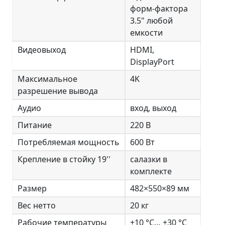
форм-фактора
3.5" любой
емкости
Видеовыход
HDMI,
DisplayPort
Максимальное
4K
разрешение вывода
Аудио
вход, выход
Питание
220 В
Потребляемая мощность
600 Вт
Крепление в стойку 19''
салазки в
комплекте
Размер
482×550×89 мм
Вес нетто
20 кг
Рабочие температуры
+10 °C… +30 °C