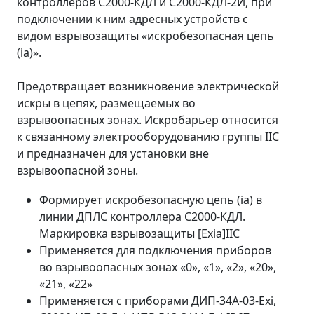
контроллеров С2000-КДЛ и С2000-КДЛ-2И, при
подключении к ним адресных устройств с
видом взрывозащиты «искробезопасная цепь
(iа)».
Предотвращает возникновение электрической
искры в цепях, размещаемых во
взрывоопасных зонах. Искробарьер относится
к связанному электрооборудованию группы IIC
и предназначен для установки вне
взрывоопасной зоны.
Формирует искробезопасную цепь (iа) в
линии ДПЛС контроллера С2000-КДЛ.
Маркировка взрывозащиты [Exia]IIC
Применяется для подключения приборов
во взрывоопасных зонах «0», «1», «2», «20»,
«21», «22»
Применяется с приборами ДИП-34А-03-Exi,