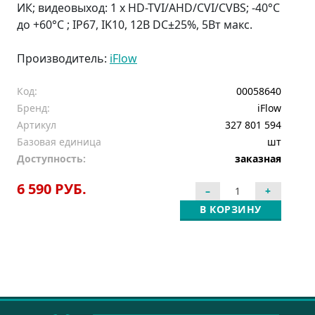
ИК; видеовыход: 1 х HD-TVI/AHD/CVI/CVBS; -40°С
до +60°С ; IP67, IK10, 12В DC±25%, 5Вт макс.
Производитель:
iFlow
Код:
00058640
Бренд:
iFlow
Артикул
327 801 594
Базовая единица
шт
Доступность:
заказная
6 590 РУБ.
В КОРЗИНУ