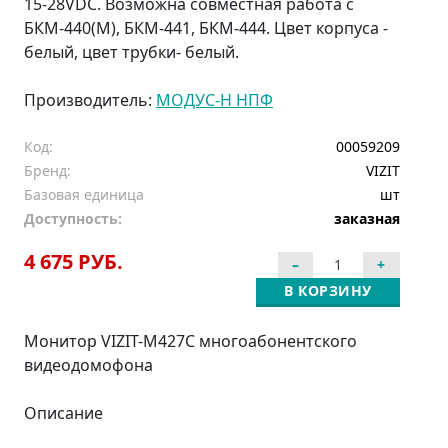
15-28VDC. Возможна совместная работа с
БКМ-440(М), БКМ-441, БКМ-444. Цвет корпуса -
белый, цвет трубки- белый.
Производитель:
МОДУС-Н НПФ
Код:
00059209
Бренд:
VIZIT
Базовая единица
шт
Доступность:
заказная
4 675 РУБ.
В КОРЗИНУ
Монитор VIZIT-M427C многоабонентского
видеодомофона
Описание