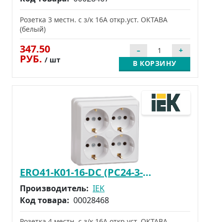
Розетка 3 местн. с з/к 16А откр.уст. ОКТАВА
(белый)
347.50
РУБ.
/ шт
В КОРЗИНУ
ERO41-K01-16-DC (РС24-3-ОБ)
Производитель:
IEK
Код товара:
00028468
Розетка 4 местн. с з/к 16А откр.уст. ОКТАВА