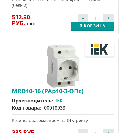
(белый)
512.30
РУБ.
/ шт
В КОРЗИНУ
MRD10-16 (РАр10-3-ОПс)
Производитель:
IEK
Код товара:
00018933
Розетка с заземлением на DIN-рейку
335 РУБ.
/