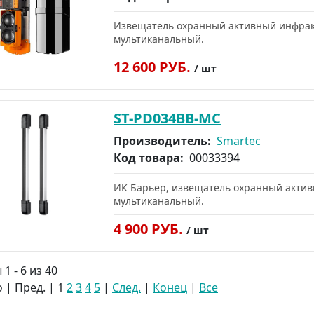
Извещатель охранный активный инфракр
мультиканальный.
12 600 РУБ.
/ шт
ST-PD034BB-MC
Производитель:
Smartec
Код товара:
00033394
ИК Барьер, извещатель охранный активн
мультиканальный.
4 900 РУБ.
/ шт
1 - 6 из 40
 | Пред. |
1
2
3
4
5
|
След.
|
Конец
|
Все