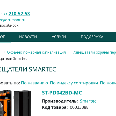
210-52-53
 383
fo@grumant.ru
восибирск
ЛОГ
НОВОСТИ
УСЛУГИ
ПОДДЕРЖКА
г
Охранно пожарная сигнализация
Извещатели охраны пер
щатели Smartec
ЕЩАТЕЛИ SMARTEC
овать по:
По названию
По индексу сортировки
По нов
ST-PD042BD-MC
Производитель:
Smartec
Код товара:
00033388