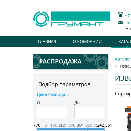
+7
in
Но
ГЛАВНАЯ
О КОМПАНИИ
КАТА
Катало
РАСПРОДАЖА
Изве
ИЗВ
Подбор параметров
Сортир
Цена Розница
От
До
770
61 165.25
121 560.50
181 955.75
242 351