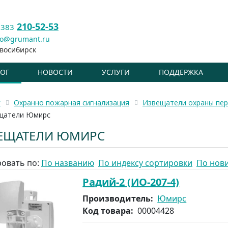
210-52-53
 383
fo@grumant.ru
восибирск
ЛОГ
НОВОСТИ
УСЛУГИ
ПОДДЕРЖКА
г
Охранно пожарная сигнализация
Извещатели охраны пер
щатели Юмирс
ЕЩАТЕЛИ ЮМИРС
овать по:
По названию
По индексу сортировки
По нов
Радий-2 (ИО-207-4)
Производитель:
Юмирс
Код товара:
00004428