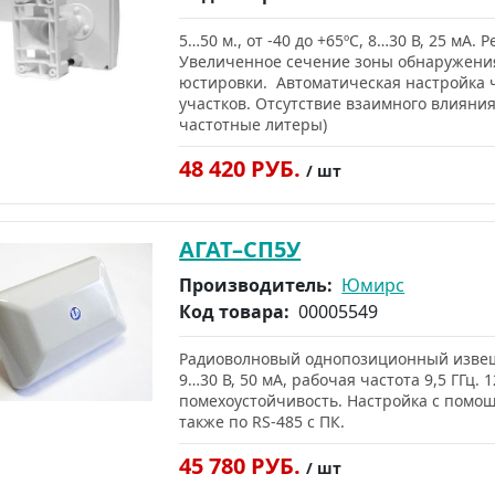
5…50 м., от -40 до +65ºС, 8…30 В, 25 мА.
Увеличенное сечение зоны обнаружения
юстировки. Автоматическая настройка 
участков. Отсутствие взаимного влияни
частотные литеры)
48 420 РУБ.
/ шт
АГАТ–СП5У
Производитель:
Юмирс
Код товара:
00005549
Радиоволновый однопозиционный извещат
9…30 В, 50 мА, рабочая частота 9,5 ГГц.
помехоустойчивость. Настройка с помо
также по RS-485 c ПК.
45 780 РУБ.
/ шт