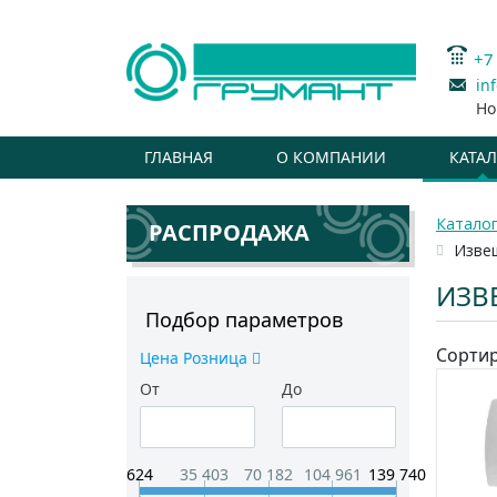
+7
in
Но
ГЛАВНАЯ
О КОМПАНИИ
КАТА
Катало
РАСПРОДАЖА
Изве
ИЗВ
Подбор параметров
Сортир
Цена Розница
От
До
624
35 403
70 182
104 961
139 740