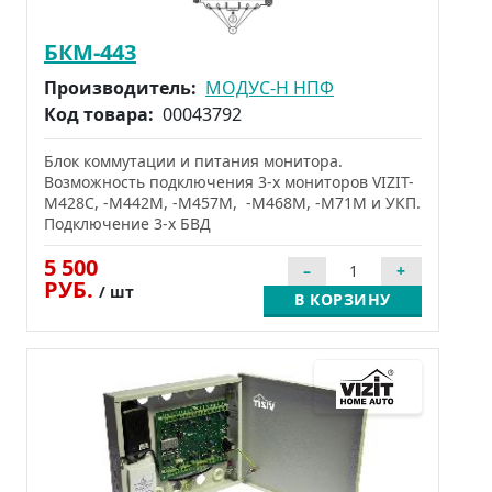
БКМ-443
Производитель:
МОДУС-Н НПФ
Код товара:
00043792
Блок коммутации и питания монитора.
Возможность подключения 3-х мониторов VIZIT-
M428C, -М442M, -М457М, -М468М, -М71М и УКП.
Подключение 3-х БВД
5 500
РУБ.
/ шт
В КОРЗИНУ