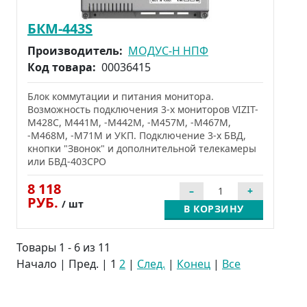
БКМ-443S
Производитель:
МОДУС-Н НПФ
Код товара:
00036415
Блок коммутации и питания монитора.
Возможность подключения 3-х мониторов VIZIT-
M428C, М441М, -М442M, -М457М, -М467М,
-М468М, -М71М и УКП. Подключение 3-х БВД,
кнопки "Звонок" и дополнительной телекамеры
или БВД-403СРО
8 118
РУБ.
/ шт
В КОРЗИНУ
Товары 1 - 6 из 11
Начало | Пред. |
1
2
|
След.
|
Конец
|
Все