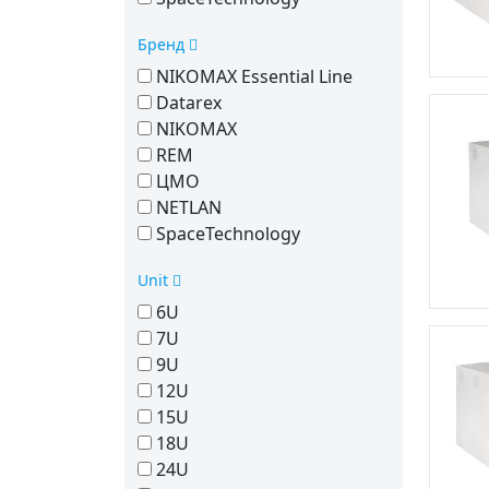
Бренд
NIKOMAX Essential Line
Datarex
NIKOMAX
REM
ЦМО
NETLAN
SpaceTechnology
Unit
6U
7U
9U
12U
15U
18U
24U