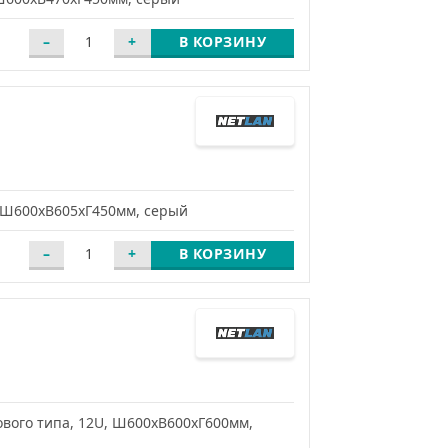
В КОРЗИНУ
 Ш600хВ605хГ450мм, серый
В КОРЗИНУ
ого типа, 12U, Ш600хВ600хГ600мм,