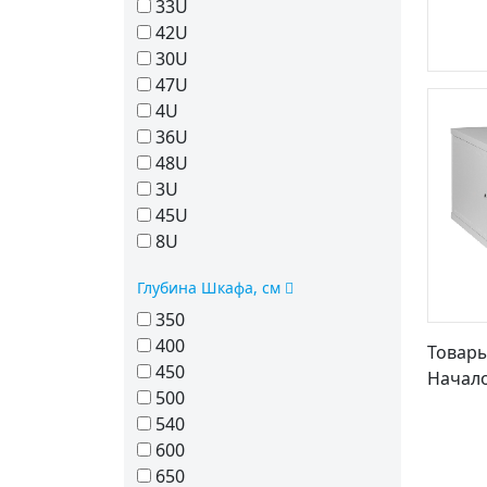
33U
42U
30U
47U
4U
36U
48U
3U
45U
8U
Глубина Шкафа, см
350
400
Товары 
450
Начало
500
540
600
650