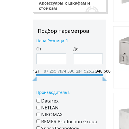
Аксессуары к шкафам и
стойкам
Подбор параметров
Цена Розница
От
До
121
87 255.75
174 390.50
261 525.25
348 660
Производитель
Datarex
NETLAN
NIKOMAX
REMER Production Group
SpaceTechnology