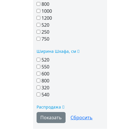
800
1000
1200
520
250
750
Ширина Шкафа, см
520
550
600
800
320
540
Распродажа