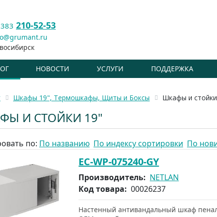
210-52-53
 383
fo@grumant.ru
восибирск
ЛОГ
НОВОСТИ
УСЛУГИ
ПОДДЕРЖКА
г
Шкафы 19", Термошкафы, Щиты и Боксы
Шкафы и стойки
ФЫ И СТОЙКИ 19"
овать по:
По названию
По индексу сортировки
По нов
EC-WP-075240-GY
Производитель:
NETLAN
Код товара:
00026237
Настенный антивандальный шкаф пенал