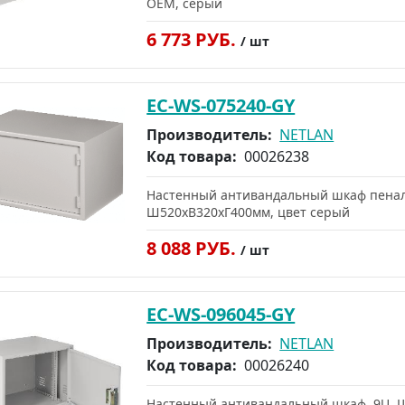
OEM, серый
6 773 РУБ.
/ шт
EC-WS-075240-GY
Производитель:
NETLAN
Код товара:
00026238
Настенный антивандальный шкаф пеналь
Ш520хВ320хГ400мм, цвет серый
8 088 РУБ.
/ шт
EC-WS-096045-GY
Производитель:
NETLAN
Код товара:
00026240
Настенный антивандальный шкаф, 9U, 