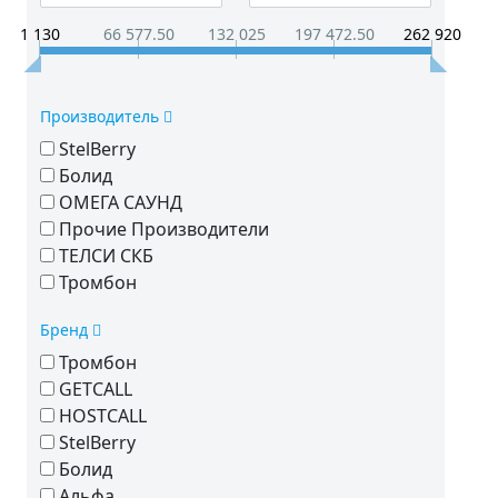
1 130
66 577.50
132 025
197 472.50
262 920
Производитель
StelBerry
Болид
ОМЕГА САУНД
Прочие Производители
ТЕЛСИ СКБ
Тромбон
Бренд
Тромбон
GETCALL
HOSTCALL
StelBerry
Болид
Альфа