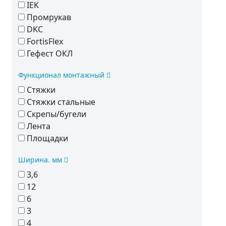
IEK
Промрукав
DKC
FortisFlex
Гефест ОКЛ
Функционал монтажный
Стяжки
Стяжки стальные
Скрепы/бугели
Лента
Площадки
Ширина. мм
3,6
12
6
3
4